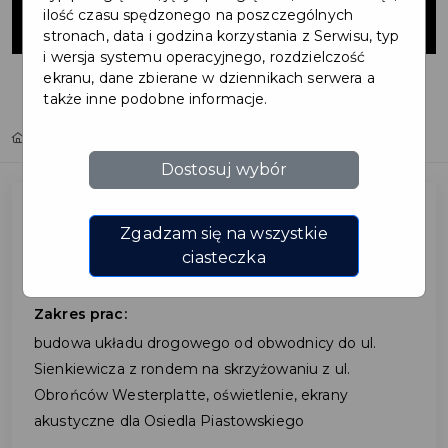
ul. PCK
ilość czasu spędzonego na poszczególnych
stronach, data i godzina korzystania z Serwisu, typ
i wersja systemu operacyjnego, rozdzielczość
ekranu, dane zbierane w dziennikach serwera a
także inne podobne informacje.
Home
Inwestycje
Budowa ronda i ul. PCK
Dostosuj wybór
Zgadzam się na wszystkie
Budowa ronda i ul. PCK
ciasteczka
Zakres prac:
budowa układu drogowego od obwodnicy do ul.
Sienkiewicza z rondem na skrzyżowaniu z ul.
Obrońców Westerplatte, oświetlenie, ekrany
akustyczne dla Osiedla Piastowskiego