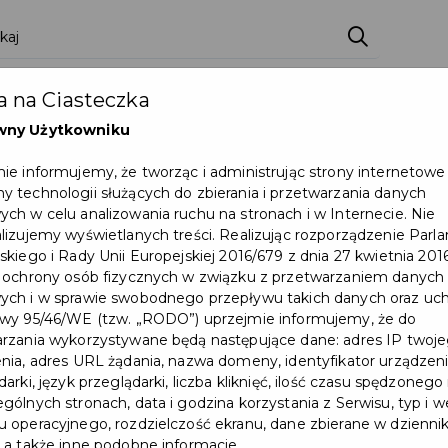
 na Ciasteczka
wny Użytkowniku
ie informujemy, że tworząc i administrując strony internetowe
 technologii służących do zbierania i przetwarzania danych
ch w celu analizowania ruchu na stronach i w Internecie. Nie
lizujemy wyświetlanych treści. Realizując rozporządzenie Par
skiego i Rady Unii Europejskiej 2016/679 z dnia 27 kwietnia 2016
 ochrony osób fizycznych w związku z przetwarzaniem danych
ch i w sprawie swobodnego przepływu takich danych oraz uch
wy 95/46/WE (tzw. „RODO”) uprzejmie informujemy, że do
rzania wykorzystywane będą następujące dane: adres IP twoj
nia, adres URL żądania, nazwa domeny, identyfikator urządzeni
arki, język przeglądarki, liczba kliknięć, ilość czasu spędzonego
gólnych stronach, data i godzina korzystania z Serwisu, typ i w
 operacyjnego, rozdzielczość ekranu, dane zbierane w dzienni
 a także inne podobne informacje.