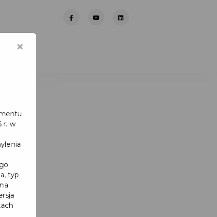
×
lamentu
 r. w
ylenia
ego
a, typ
 na
ersja
kach