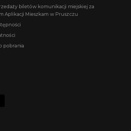
edaży biletów komunikacji miejskiej za
m Aplikacji Mieszkam w Pruszczu
stępności
atności
 pobrania