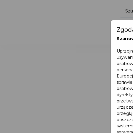
Zgoda
Szano
Uprzejm
używamy
osobowy
persona
Europej
sprawie
osobowy
dyrekty
przetwa
urządze
przegląd
poszcze
systemu
serwera