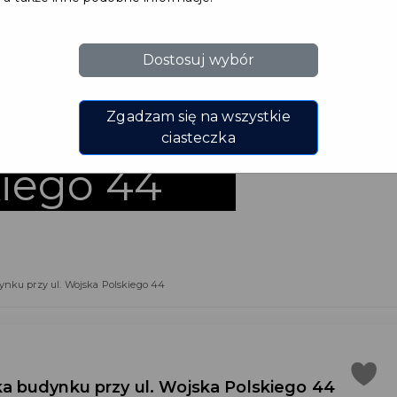
ja
Dostosuj wybór
ska
Zgadzam się na wszystkie
 ul.
ciasteczka
iego 44
nku przy ul. Wojska Polskiego 44
 budynku przy ul. Wojska Polskiego 44