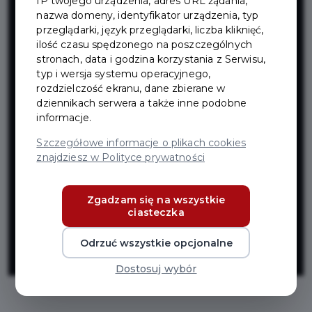
IP twojego urządzenia, adres URL żądania,
ławek, koszy na
nazwa domeny, identyfikator urządzenia, typ
przeglądarki, język przeglądarki, liczba kliknięć,
śmieci, koszy
ilość czasu spędzonego na poszczególnych
stronach, data i godzina korzystania z Serwisu,
typ i wersja systemu operacyjnego,
na psie
rozdzielczość ekranu, dane zbierane w
dziennikach serwera a także inne podobne
informacje.
odchody oraz
Szczegółowe informacje o plikach cookies
znajdziesz w Polityce prywatności
popielniczek na
Zgadzam się na wszystkie
terenie całego
ciasteczka
miasta
Odrzuć wszystkie opcjonalne
Dostosuj wybór