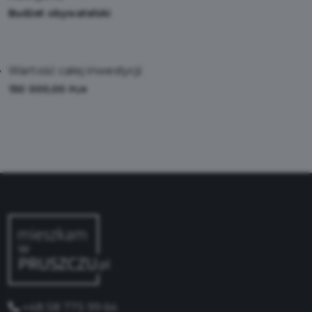
Budżet obywatelski
Wartość całej inwestycji:
150 000,00
PLN
+48 58 775 99 64