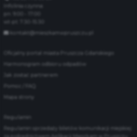
Infolinia czynna:
pn: 9:00 - 17:00
wt-pt: 7:30-15:30
kontakt@mieszkamwpruszczu.pl
Oficjalny portal miasta Pruszcza Gdańskiego
Harmonogram odbioru odpadów
Jak zostać partnerem
Pomoc / FAQ
Mapa strony
Regulamin
Regulamin sprzedaży biletów komunikacji miejskiej
za pośrednictwem Aplikacji Mieszkam w Pruszczu