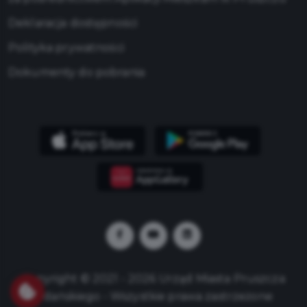
Deklaracja dostępności
Polityka prywatności
Dokumenty do pobrania
Copyright © 2021 - 2026 Urząd Miasta Pruszcza
Gdańskiego - Wszystkie prawa zastrzeżone