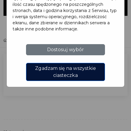
Faktoria
ilość czasu spędzonego na poszczególnych
stronach, data i godzina korzystania z Serwisu, typ
i wersja systemu operacyjnego, rozdzielczość
ekranu, dane zbierane w dziennikach serwera a
także inne podobne informacje.
Home
Inwestycje
Kasa biletowa - Faktoria
Dostosuj wybór
Zgadzam się na wszystkie
Kasa biletowa - Faktoria
ciasteczka