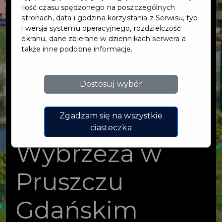
biologicznie
ilość czasu spędzonego na poszczególnych
stronach, data i godzina korzystania z Serwisu, typ
i wersja systemu operacyjnego, rozdzielczość
czynnego,
ekranu, dane zbierane w dziennikach serwera a
także inne podobne informacje.
rekreacyjnego
Dostosuj wybór
przy ul.
Obrońców
Zgadzam się na wszystkie
ciasteczka
Wybrzeża w
Pruszczu
Gdańskim