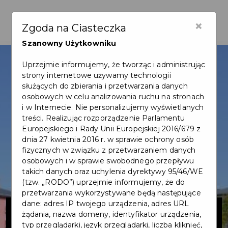
×
Zgoda na Ciasteczka
Szanowny Użytkowniku
Uprzejmie informujemy, że tworząc i administrując
strony internetowe używamy technologii
służących do zbierania i przetwarzania danych
osobowych w celu analizowania ruchu na stronach
i w Internecie. Nie personalizujemy wyświetlanych
treści. Realizując rozporządzenie Parlamentu
Europejskiego i Rady Unii Europejskiej 2016/679 z
dnia 27 kwietnia 2016 r. w sprawie ochrony osób
fizycznych w związku z przetwarzaniem danych
osobowych i w sprawie swobodnego przepływu
takich danych oraz uchylenia dyrektywy 95/46/WE
(tzw. „RODO”) uprzejmie informujemy, że do
przetwarzania wykorzystywane będą następujące
Budowa terenu
dane: adres IP twojego urządzenia, adres URL
żądania, nazwa domeny, identyfikator urządzenia,
typ przeglądarki, język przeglądarki, liczba kliknięć,