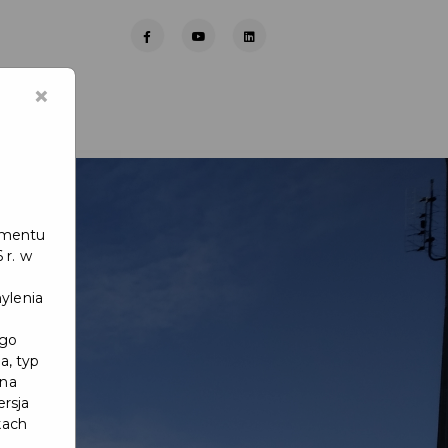
×
lamentu
 r. w
ylenia
ego
a, typ
 na
ersja
kach