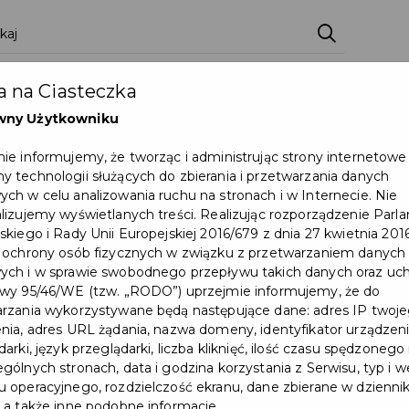
 na Ciasteczka
wny Użytkowniku
ie informujemy, że tworząc i administrując strony internetowe
 technologii służących do zbierania i przetwarzania danych
ch w celu analizowania ruchu na stronach i w Internecie. Nie
lizujemy wyświetlanych treści. Realizując rozporządzenie Par
skiego i Rady Unii Europejskiej 2016/679 z dnia 27 kwietnia 2016
 ochrony osób fizycznych w związku z przetwarzaniem danych
ch i w sprawie swobodnego przepływu takich danych oraz uch
wy 95/46/WE (tzw. „RODO”) uprzejmie informujemy, że do
rzania wykorzystywane będą następujące dane: adres IP twoj
nia, adres URL żądania, nazwa domeny, identyfikator urządzeni
arki, język przeglądarki, liczba kliknięć, ilość czasu spędzonego
gólnych stronach, data i godzina korzystania z Serwisu, typ i w
 operacyjnego, rozdzielczość ekranu, dane zbierane w dzienni
 a także inne podobne informacje.