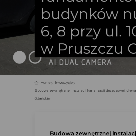
budynków nu
6, 8 przy ul. 
w Pruszczu 
Home
Inwestycje
Budowa zewnętrznej instalacji kanalizacji deszczowej, dren
Gdańskim
Budowa zewnętrznej instalacji