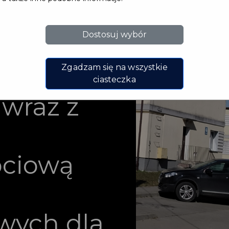
ętrznej
Dostosuj wybór
alizacji
Zgadzam się na wszystkie
drenażu
ciasteczka
wraz z
ociową
wych dla