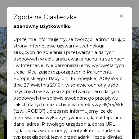
×
Zgoda na Ciasteczka
Szanowny Użytkowniku
Uprzejmie informujemy, że tworząc i administrując
strony internetowe używamy technologii
służących do zbierania i przetwarzania danych
osobowych w celu analizowania ruchu na stronach
i w Internecie. Nie personalizujemy wyświetlanych
treści. Realizując rozporządzenie Parlamentu
Europejskiego i Rady Unii Europejskiej 2016/679 z
dnia 27 kwietnia 2016 r. w sprawie ochrony osób
fizycznych w związku z przetwarzaniem danych
osobowych i w sprawie swobodnego przepływu
takich danych oraz uchylenia dyrektywy 95/46/WE
(tzw. „RODO”) uprzejmie informujemy, że do
przetwarzania wykorzystywane będą następujące
Budowa skate-
dane: adres IP twojego urządzenia, adres URL
żądania, nazwa domeny, identyfikator urządzenia,
typ przeglądarki, język przeglądarki, liczba kliknięć,