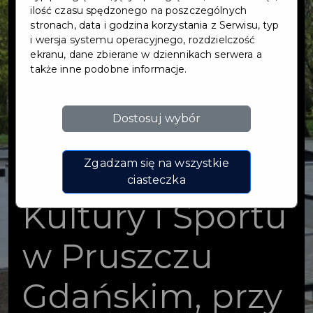
parku oraz
ilość czasu spędzonego na poszczególnych
stronach, data i godzina korzystania z Serwisu, typ
i wersja systemu operacyjnego, rozdzielczość
miejsc
ekranu, dane zbierane w dziennikach serwera a
także inne podobne informacje.
postojowych na
Dostosuj wybór
terenie
Centrum
Zgadzam się na wszystkie
ciasteczka
Kultury i Sportu
w Pruszczu
Gdańskim, przy