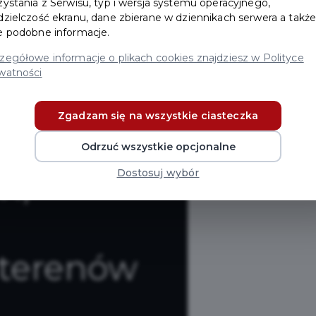
zystania z Serwisu, typ i wersja systemu operacyjnego,
dzielczość ekranu, dane zbierane w dziennikach serwera a takż
e podobne informacje.
zegółowe informacje o plikach cookies znajdziesz w Polityce
watności
publicznej
Zgadzam się na wszystkie ciasteczka
Odrzuć wszystkie opcjonalne
Dostosuj wybór
h,
a terenów