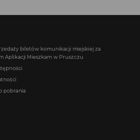
edaży biletów komunikacji miejskiej za
m Aplikacji Mieszkam w Pruszczu
stępności
atności
 pobrania