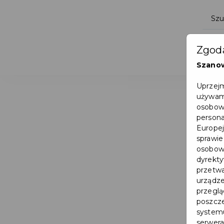
Zgoda
Szano
Uprzejm
używamy
osobowy
persona
Europej
sprawie
osobowy
dyrekty
przetwa
urządze
przegląd
poszcze
systemu
serwera