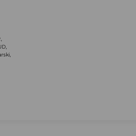
,
UD,
rski,