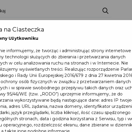
 na Ciasteczka
wny Użytkowniku
ie informujemy, że tworząc i administrując strony internetowe
 technologii służących do zbierania i przetwarzania danych
ch w celu analizowania ruchu na stronach i w Internecie. Nie
lizujemy wyświetlanych treści. Realizując rozporządzenie Par
skiego i Rady Unii Europejskiej 2016/679 z dnia 27 kwietnia 2016
 ochrony osób fizycznych w związku z przetwarzaniem danych
ch i w sprawie swobodnego przepływu takich danych oraz uch
wy 95/46/WE (tzw. „RODO”) uprzejmie informujemy, że do
rzania wykorzystywane będą następujące dane: adres IP twoj
nia, adres URL żądania, nazwa domeny, identyfikator urządzeni
arki, język przeglądarki, liczba kliknięć, ilość czasu spędzonego
gólnych stronach, data i godzina korzystania z Serwisu, typ i w
 operacyjnego, rozdzielczość ekranu, dane zbierane w dzienni
 a także inne podobne informacje.