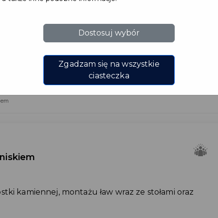
wy z
Dostosuj wybór
eniskiem
Zgadzam się na wszystkie
ciasteczka
kiem
eniskiem
stki kamiennej, montażu ław wraz ze stołami oraz