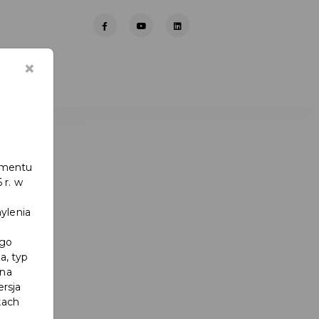
×
lamentu
 r. w
ylenia
ego
a, typ
 na
ersja
kach