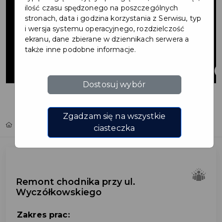
chodnika przy
ilość czasu spędzonego na poszczególnych
stronach, data i godzina korzystania z Serwisu, typ
i wersja systemu operacyjnego, rozdzielczość
ul.
ekranu, dane zbierane w dziennikach serwera a
także inne podobne informacje.
Wyczółkowskieg
Dostosuj wybór
Zgadzam się na wszystkie
Home
Inwestycje
Remont chodnika przy ul. Wyczółkowskiego
ciasteczka
Remont chodnika przy ul.
Wyczółkowskiego
Zakres prac: