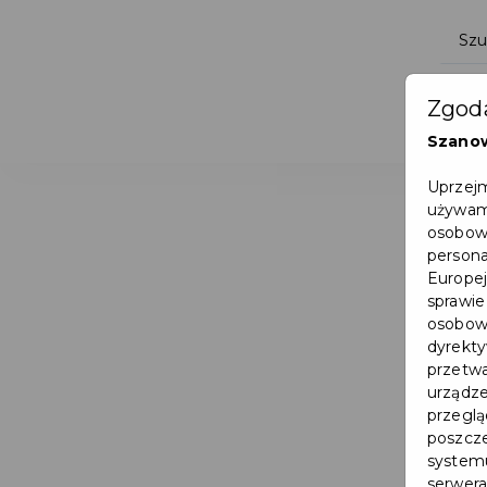
Zgoda
Szano
Uprzejm
używamy
osobowy
persona
Europej
sprawie
osobowy
dyrekty
przetwa
urządze
przegląd
poszcze
systemu
serwera