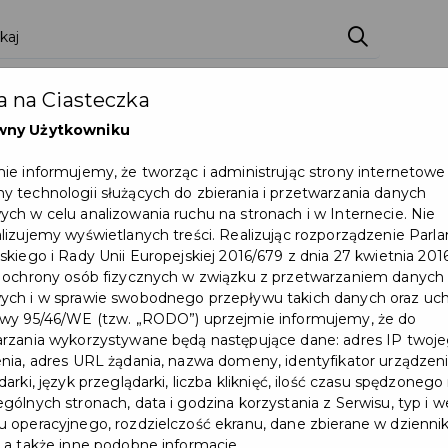
 na Ciasteczka
wny Użytkowniku
ie informujemy, że tworząc i administrując strony internetowe
 technologii służących do zbierania i przetwarzania danych
ch w celu analizowania ruchu na stronach i w Internecie. Nie
lizujemy wyświetlanych treści. Realizując rozporządzenie Par
skiego i Rady Unii Europejskiej 2016/679 z dnia 27 kwietnia 2016
 ochrony osób fizycznych w związku z przetwarzaniem danych
ch i w sprawie swobodnego przepływu takich danych oraz uch
wy 95/46/WE (tzw. „RODO”) uprzejmie informujemy, że do
rzania wykorzystywane będą następujące dane: adres IP twoj
nia, adres URL żądania, nazwa domeny, identyfikator urządzeni
arki, język przeglądarki, liczba kliknięć, ilość czasu spędzonego
gólnych stronach, data i godzina korzystania z Serwisu, typ i w
 operacyjnego, rozdzielczość ekranu, dane zbierane w dzienni
 a także inne podobne informacje.