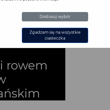
układu
Dostosuj wybór
bszaru
Zgadzam się na wszystkie
ami
ciasteczka
 i rowem
w
ańskim