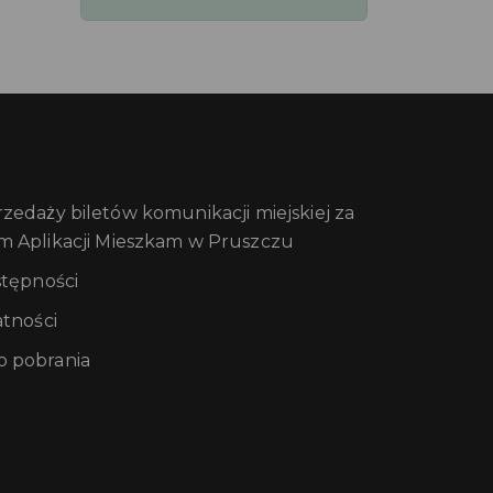
edaży biletów komunikacji miejskiej za
m Aplikacji Mieszkam w Pruszczu
stępności
atności
 pobrania