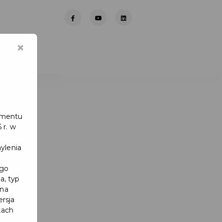
×
lamentu
 r. w
ylenia
ego
a, typ
 na
ersja
kach