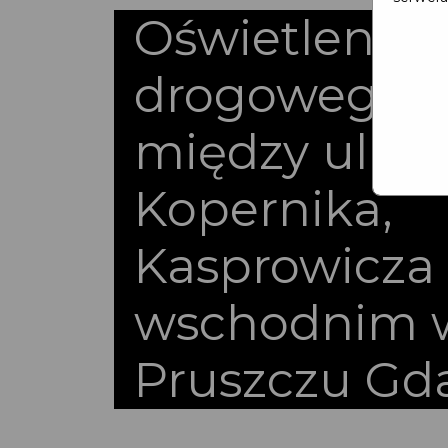
Oświetlenie 
drogowego o
między ulic
Kopernika,
Kasprowicza
wschodnim 
Pruszczu Gd