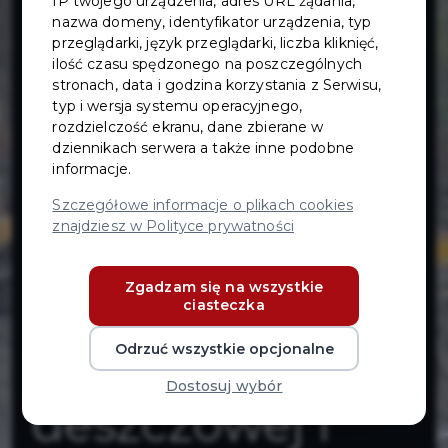
IP twojego urządzenia, adres URL żądania,
odporności
nazwa domeny, identyfikator urządzenia, typ
przeglądarki, język przeglądarki, liczba kliknięć,
regionu na
ilość czasu spędzonego na poszczególnych
stronach, data i godzina korzystania z Serwisu,
typ i wersja systemu operacyjnego,
zagrożenia
rozdzielczość ekranu, dane zbierane w
dziennikach serwera a także inne podobne
informacje.
powodziowe i
Szczegółowe informacje o plikach cookies
znajdziesz w Polityce prywatności
susze poprzez
Zgadzam się na wszystkie
budowę
ciasteczka
kanalizacji
Odrzuć wszystkie opcjonalne
Dostosuj wybór
deszczowej i