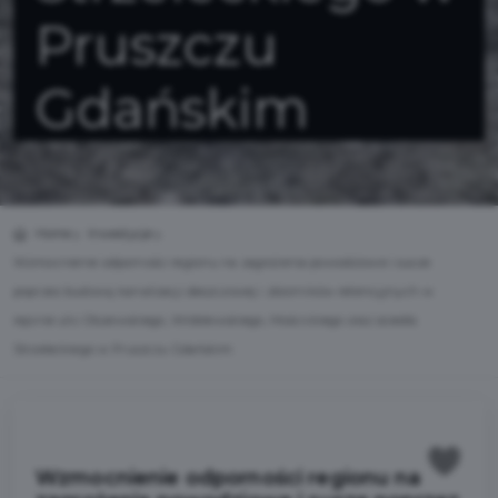
Pruszczu
Gdańskim
Home
Inwestycje
Wzmocnienie odporności regionu na zagrożenia powodziowe i susze
poprzez budowę kanalizacji deszczowej i zbiorników retencyjnych w
rejonie ulic Olszewskiego, Wróblewskiego, Mościckiego oraz osiedla
Strzeleckiego w Pruszczu Gdańskim
Wzmocnienie odporności regionu na