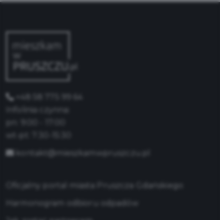
+48 58 775 99 64
Infolinia czynna:
pn: 9:00 - 17:00
wt-pt: 7:30-15:30
kontakt@mieszkamwpruszczu.pl
Oficjalny portal miasta Pruszcza Gdańskiego
Harmonogram odbioru odpadów