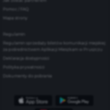
Jak zostać partnerem
Pomoc / FAQ
Mapa strony
Regulamin
Regulamin sprzedaży biletów komunikacji miejskiej
za pośrednictwem Aplikacji Mieszkam w Pruszczu
Deklaracja dostępności
Polityka prywatności
Dokumenty do pobrania