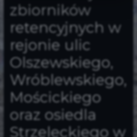
zbiorników
retencyjnych w
rejonie ulic
Olszewskiego,
Wróblewskiego,
Mościckiego
oraz osiedla
Strzeleckiego w