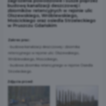
zagrożenia powodziowe i susze poprzez
budowę kanalizacji deszczowej i
zbiorników retencyjnych w rejonie ulic
Olszewskiego, Wróblewskiego,
Mościckiego oraz osiedla Strzeleckiego
w Pruszczu Gdańskim
Zakres prac:
- budowa kanalizacji deszczowej i zbiornika
retencyjnego w rejonie ulic: Olszewskiego,
Wróblewskiego, Mościckiego,
- budowa zbiornika retencyjnego w rejonie Osiedla
Strzeleckiego.
Zdjęcia przed: