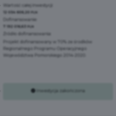
Wartość całej inwestycji:
12 054 606,20
PLN
Dofinansowanie:
7 192 016,63
PLN
Źródło dofinansowania:
Projekt dofinansowany w 70% ze środków
Regionalnego Programu Operacyjnego
Województwa Pomorskiego 2014-2020.
Inwestycja zakończona