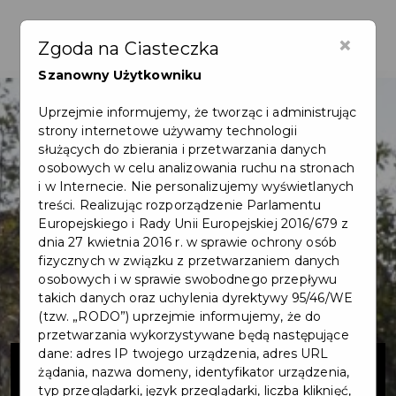
×
Zgoda na Ciasteczka
Szanowny Użytkowniku
Uprzejmie informujemy, że tworząc i administrując
strony internetowe używamy technologii
służących do zbierania i przetwarzania danych
osobowych w celu analizowania ruchu na stronach
i w Internecie. Nie personalizujemy wyświetlanych
treści. Realizując rozporządzenie Parlamentu
Europejskiego i Rady Unii Europejskiej 2016/679 z
dnia 27 kwietnia 2016 r. w sprawie ochrony osób
fizycznych w związku z przetwarzaniem danych
osobowych i w sprawie swobodnego przepływu
takich danych oraz uchylenia dyrektywy 95/46/WE
(tzw. „RODO”) uprzejmie informujemy, że do
przetwarzania wykorzystywane będą następujące
Kompleksowa
dane: adres IP twojego urządzenia, adres URL
żądania, nazwa domeny, identyfikator urządzenia,
typ przeglądarki, język przeglądarki, liczba kliknięć,