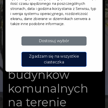
modernizacja
ilość czasu spędzonego na poszczególnych
stronach, data i godzina korzystania z Serwisu, typ
i wersja systemu operacyjnego, rozdzielczość
energetyczna
ekranu, dane zbierane w dziennikach serwera a
także inne podobne informacje.
budynków
Dostosuj wybór
użyteczności
publicznej oraz
Zgadzam się na wszystkie
ciasteczka
budynków
komunalnych
na terenie