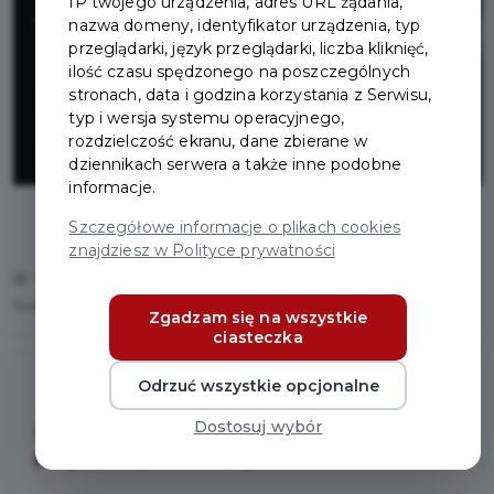
IP twojego urządzenia, adres URL żądania,
technologiczneg
nazwa domeny, identyfikator urządzenia, typ
przeglądarki, język przeglądarki, liczba kliknięć,
przy ul.
ilość czasu spędzonego na poszczególnych
stronach, data i godzina korzystania z Serwisu,
typ i wersja systemu operacyjnego,
Dąbrowskiego
rozdzielczość ekranu, dane zbierane w
dziennikach serwera a także inne podobne
informacje.
Szczegółowe informacje o plikach cookies
znajdziesz w Polityce prywatności
Home
Inwestycje
Budowa kanału technologicznego przy ul. Dąbrowskiego
Zgadzam się na wszystkie
ciasteczka
Odrzuć wszystkie opcjonalne
Dostosuj wybór
Budowa kanału technologicznego
przy ul. Dąbrowskiego