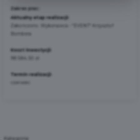
Zakres prac:
Aktualny etap realizacji:
Zakończono. Wykonawca - "EVENT" Krzysztof
Bombera
Koszt inwestycji:
98 584, 50 zł
Termin realizacji:
czerwiec
Kategoria: