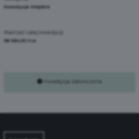
Inwestycje miejskie
Wartość całej inwestycji:
98 584,50
PLN
Inwestycja zakończona