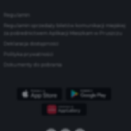
Regulamin
Regulamin sprzedaży biletów komunikacji miejskiej
za pośrednictwem Aplikacji Mieszkam w Pruszczu
Deklaracja dostępności
Polityka prywatności
Dokumenty do pobrania