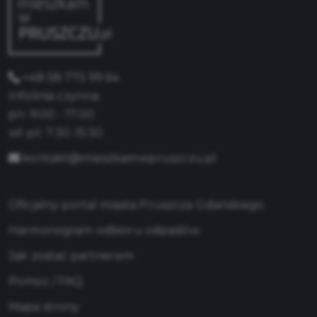
+48 58 775 99 64
Infolinia czynna:
pn: 9:00 - 17:00
wt-pt: 7:30-15:30
kontakt@mieszkamwpruszczu.pl
Oficjalny portal miasta Pruszcza Gdańskiego
Harmonogram odbioru odpadów
Jak zostać partnerem
Pomoc / FAQ
Mapa strony