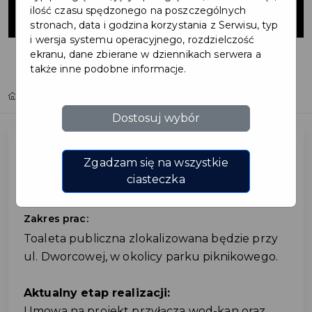
publiczna
ilość czasu spędzonego na poszczególnych
stronach, data i godzina korzystania z Serwisu, typ
i wersja systemu operacyjnego, rozdzielczość
ekranu, dane zbierane w dziennikach serwera a
także inne podobne informacje.
Home
Inwestycje
Toaleta publiczna
Dostosuj wybór
Zgadzam się na wszystkie
Toaleta publiczna
ciasteczka
Zakres prac:
Toaleta publiczna zlokalizowana będzie przy
ul. Dworcowej, w okolicy parku piknikowego.
Aktualny etap realizacji:
Umowa na projekt przyłącza wod-kan oraz