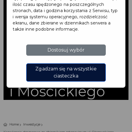
deszczowa ze
ilość czasu spędzonego na poszczególnych
stronach, data i godzina korzystania z Serwisu, typ
i wersja systemu operacyjnego, rozdzielczość
zbiornikiem
ekranu, dane zbierane w dziennikach serwera a
także inne podobne informacje.
retencyjnym ul.
Dostosuj wybór
Olszewskiego,
Wróblewskiego
Zgadzam się na wszystkie
ciasteczka
i Mościckiego
Home
Inwestycje