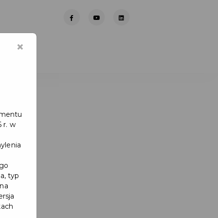
×
lamentu
 r. w
ylenia
ego
a, typ
 na
ersja
kach