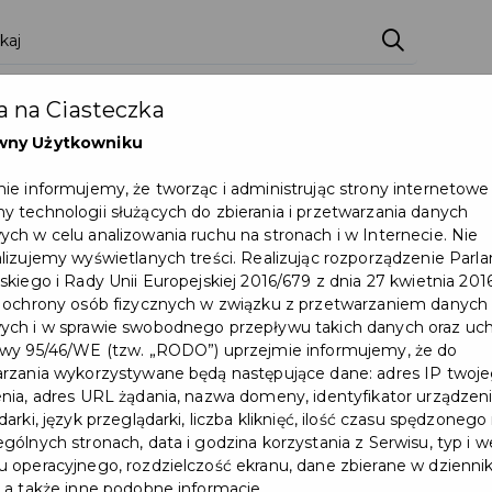
 na Ciasteczka
wny Użytkowniku
ie informujemy, że tworząc i administrując strony internetowe
 technologii służących do zbierania i przetwarzania danych
ch w celu analizowania ruchu na stronach i w Internecie. Nie
lizujemy wyświetlanych treści. Realizując rozporządzenie Par
skiego i Rady Unii Europejskiej 2016/679 z dnia 27 kwietnia 2016
 ochrony osób fizycznych w związku z przetwarzaniem danych
ch i w sprawie swobodnego przepływu takich danych oraz uch
wy 95/46/WE (tzw. „RODO”) uprzejmie informujemy, że do
rzania wykorzystywane będą następujące dane: adres IP twoj
nia, adres URL żądania, nazwa domeny, identyfikator urządzeni
arki, język przeglądarki, liczba kliknięć, ilość czasu spędzonego
gólnych stronach, data i godzina korzystania z Serwisu, typ i w
 operacyjnego, rozdzielczość ekranu, dane zbierane w dzienni
 a także inne podobne informacje.