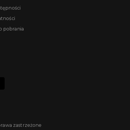
stępności
atności
 pobrania
prawa zastrzeżone