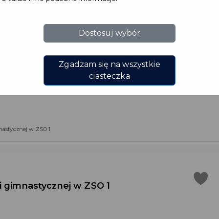
łogi na
Dostosuj wybór
Zgadzam się na wszystkie
ej w ZSO 1
ciasteczka
nastycznej w ZSO 1
i gimnastycznej w ZSO 1