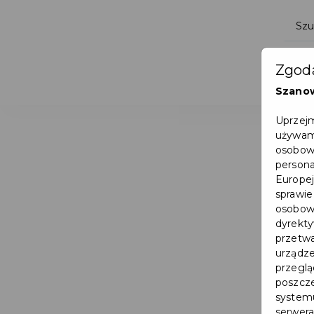
Zgoda
Szano
Uprzejm
używamy
osobowy
persona
Europej
sprawie
osobowy
dyrekty
przetwa
urządze
przegląd
poszcze
systemu
serwera