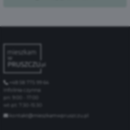
+48 58 775 99 64
Infolinia czynna:
pn: 9:00 - 17:00
wt-pt: 7:30-15:30
kontakt@mieszkamwpruszczu.pl