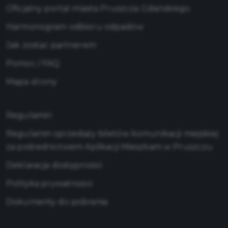
Oficjalny portal miasta Pruszcza Gdańskiego
Harmonogram odbioru odpadów
Jak zostać partnerem
Pomoc / FAQ
Mapa strony
Regulamin
Regulamin sprzedaży biletów komunikacji miejskiej
za pośrednictwem Aplikacji Mieszkam w Pruszczu
Deklaracja dostępności
Polityka prywatności
Dokumenty do pobrania