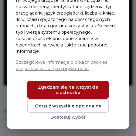
IP twojego urządzenia, adres URL żądania,
deszczowa
nazwa domeny, identyfikator urządzenia, typ
przeglądarki, język przeglądarki, liczba kliknięć,
ulicy
ilość czasu spędzonego na poszczególnych
stronach, data i godzina korzystania z Serwisu,
typ i wersja systemu operacyjnego,
Dobrowolskiego
rozdzielczość ekranu, dane zbierane w
dziennikach serwera a także inne podobne
informacje.
w Pruszczu
Szczegółowe informacje o plikach cookies
znajdziesz w Polityce prywatności
Gdańskim
Zgadzam się na wszystkie
ciasteczka
Odrzuć wszystkie opcjonalne
Home
Inwestycje
Dostosuj wybór
Kanalizacja deszczowa ulicy Dobrowolskiego w Pruszczu Gdańskim