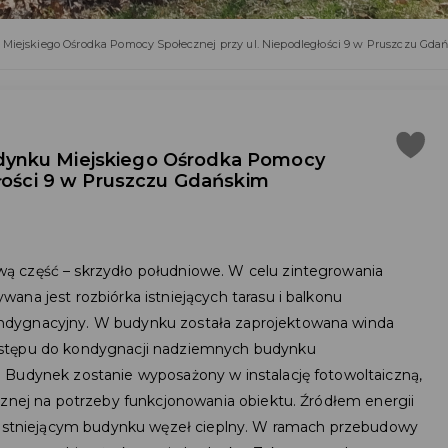
iejskiego Ośrodka Pomocy Społecznej przy ul. Niepodległości 9 w Pruszczu Gda
ynku Miejskiego Ośrodka Pomocy
głości 9 w Pruszczu Gdańskim
ą część – skrzydło południowe. W celu zintegrowania
ana jest rozbiórka istniejących tarasu i balkonu
ndygnacyjny. W budynku została zaprojektowana winda
ostępu do kondygnacji nadziemnych budynku
 Budynek zostanie wyposażony w instalację fotowoltaiczną,
cznej na potrzeby funkcjonowania obiektu. Źródłem energii
w istniejącym budynku węzeł cieplny. W ramach przebudowy