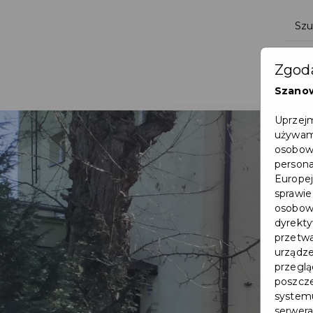
Zgoda
Szano
Uprzejm
używamy
osobowy
persona
Europej
sprawie
osobowy
dyrekty
przetwa
urządze
przegląd
poszcze
systemu
serwera