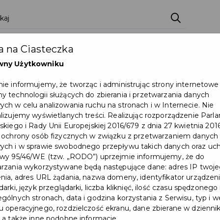
 na Ciasteczka
wny Użytkowniku
ie informujemy, że tworząc i administrując strony internetowe
 technologii służących do zbierania i przetwarzania danych
ch w celu analizowania ruchu na stronach i w Internecie. Nie
lizujemy wyświetlanych treści. Realizując rozporządzenie Par
skiego i Rady Unii Europejskiej 2016/679 z dnia 27 kwietnia 2016
 ochrony osób fizycznych w związku z przetwarzaniem danych
ch i w sprawie swobodnego przepływu takich danych oraz uch
wy 95/46/WE (tzw. „RODO”) uprzejmie informujemy, że do
rzania wykorzystywane będą następujące dane: adres IP twoj
nia, adres URL żądania, nazwa domeny, identyfikator urządzeni
arki, język przeglądarki, liczba kliknięć, ilość czasu spędzonego
gólnych stronach, data i godzina korzystania z Serwisu, typ i w
 operacyjnego, rozdzielczość ekranu, dane zbierane w dzienni
 a także inne podobne informacje.