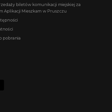
edaży biletów komunikacji miejskiej za
m Aplikacji Mieszkam w Pruszczu
stępności
atności
 pobrania