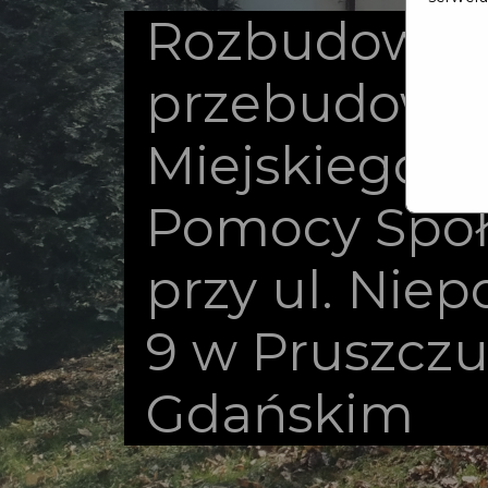
Rozbudowa i
przebudowa
Miejskiego O
Pomocy Społ
przy ul. Niep
9 w Pruszcz
Gdańskim