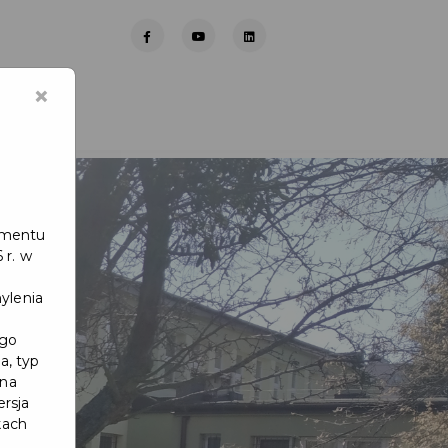
×
lamentu
 r. w
ylenia
ego
a, typ
 na
ersja
kach