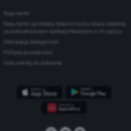
Regulamin
Regulamin sprzedaży biletów komunikacji miejskiej
za pośrednictwem Aplikacji Mieszkam w Pruszczu
Deklaracja dostępności
Polityka prywatności
Dokumenty do pobrania