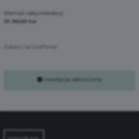
Wartość całej inwestycji:
131 363,63
PLN
Zobacz na GeoPortal
Inwestycja zakończona