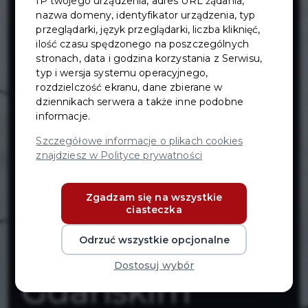
IP twojego urządzenia, adres URL żądania,
modernizacja
nazwa domeny, identyfikator urządzenia, typ
przeglądarki, język przeglądarki, liczba kliknięć,
oświetlenia
ilość czasu spędzonego na poszczególnych
stronach, data i godzina korzystania z Serwisu,
typ i wersja systemu operacyjnego,
ulicznego ul.
rozdzielczość ekranu, dane zbierane w
dziennikach serwera a także inne podobne
informacje.
Kordiana,
Szczegółowe informacje o plikach cookies
znajdziesz w Polityce prywatności
Skierki i
Zgadzam się na wszystkie
Chochlika w
ciasteczka
Pruszczu
Odrzuć wszystkie opcjonalne
Dostosuj wybór
Gdańskim