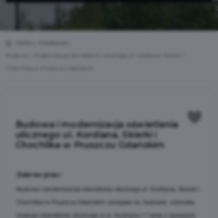
Home
Inwestycje
Budowa i modernizacja oświetlenia ulicznego ul. Kordiana, Skierki i
Chochlika w Pruszczu Gdańskim
Budowa i modernizacja oświetlenia
ulicznego ul. Kordiana, Skierki i
Chochlika w Pruszczu Gdańskim
Zakres prac:
Budowa i modernizacja oświetlenia ulicznego ul. Kordiana, Skierki i
Chochlika w Pruszczu Gdańskim polegała na budowie odcinaka
nowego oświetlenia ulicznego w ul. Kordiana ( 7 lamp z oprawami