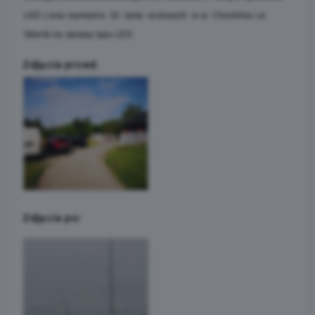
LED ) oraz wymianie 32 lamp sodowych w ul. Chochlika i ul.
Skierki na oprawy typu LED.
Zdjęcia przed:
Zdjęcia po: