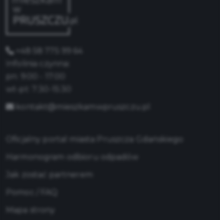
+48 58 775 99 64
Infolinia czynna:
pn: 9:00 - 17:00
wt-pt: 7:30-15:30
kontakt@mieszkamwpruszczu.pl
Oficjalny portal miasta Pruszcza Gdańskiego
Harmonogram odbioru odpadów
Jak zostać partnerem
Pomoc / FAQ
Mapa strony