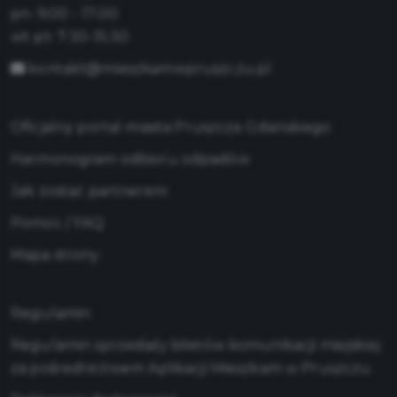
pn: 9:00 - 17:00
wt-pt: 7:30-15:30
kontakt@mieszkamwpruszczu.pl
Oficjalny portal miasta Pruszcza Gdańskiego
Harmonogram odbioru odpadów
Jak zostać partnerem
Pomoc / FAQ
Mapa strony
Regulamin
Regulamin sprzedaży biletów komunikacji miejskiej
za pośrednictwem Aplikacji Mieszkam w Pruszczu