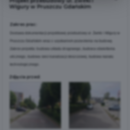
Projekt przebudowy ul. Żwirki i
Wigury w Pruszczu Gdańskim
Zakres prac:
Dostawa dokumentacji projektowej przebudowy ul. Żwirki i Wigury w
Pruszczu Gdańskim wraz z uzyskaniem pozwolenia na budowę.
Zakres projektu: budowa układu drogowego, budowa oświetlenia
ulicznego, budowa sieci kanalizacji deszczowej, budowa kanału
technologicznego.
Zdjęcia przed: