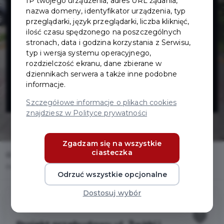
IP twojego urządzenia, adres URL żądania,
przebudowy ul.
nazwa domeny, identyfikator urządzenia, typ
przeglądarki, język przeglądarki, liczba kliknięć,
Żwirki i Wigury
ilość czasu spędzonego na poszczególnych
stronach, data i godzina korzystania z Serwisu,
typ i wersja systemu operacyjnego,
w Pruszczu
rozdzielczość ekranu, dane zbierane w
dziennikach serwera a także inne podobne
informacje.
Gdańskim
Szczegółowe informacje o plikach cookies
znajdziesz w Polityce prywatności
Zgadzam się na wszystkie
ciasteczka
Home
Inwestycje
Projekt przebudowy ul. Żwirki i Wigury w Pruszczu Gdańskim
Odrzuć wszystkie opcjonalne
Dostosuj wybór