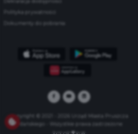
Deklaracja dostępności
Polityka prywatności
Dokumenty do pobrania
Copyright © 2021 - 2026 Urząd Miasta Pruszcza
Gdańskiego - Wszystkie prawa zastrzeżone
Build with
by qb