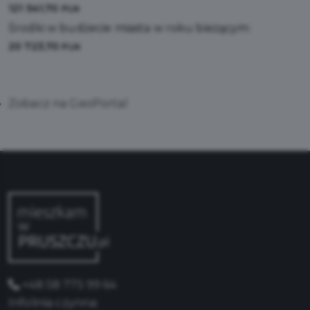
121 541,70
PLN
Środki w budżecie miasta w roku bieżącym:
20 723,70
PLN
Zobacz na GeoPortal
+48 58 775 99 64
Infolinia czynna: