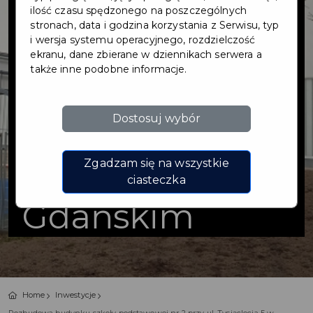
budynku szkoły
ilość czasu spędzonego na poszczególnych
stronach, data i godzina korzystania z Serwisu, typ
i wersja systemu operacyjnego, rozdzielczość
podstawowej nr
ekranu, dane zbierane w dziennikach serwera a
także inne podobne informacje.
2 przy ul.
Dostosuj wybór
Tysiąclecia 5 w
Pruszczu
Zgadzam się na wszystkie
ciasteczka
Gdańskim
Home
Inwestycje