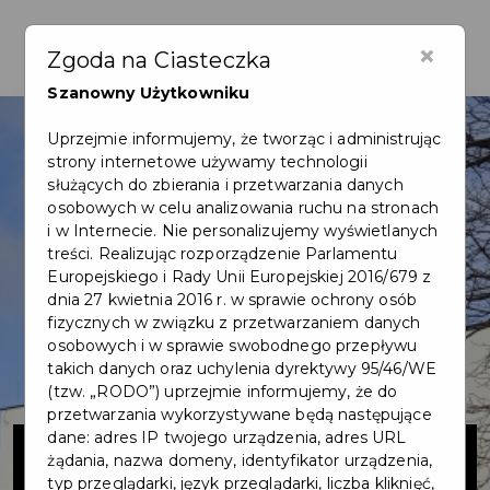
×
Zgoda na Ciasteczka
Szanowny Użytkowniku
Uprzejmie informujemy, że tworząc i administrując
strony internetowe używamy technologii
służących do zbierania i przetwarzania danych
osobowych w celu analizowania ruchu na stronach
i w Internecie. Nie personalizujemy wyświetlanych
treści. Realizując rozporządzenie Parlamentu
Europejskiego i Rady Unii Europejskiej 2016/679 z
dnia 27 kwietnia 2016 r. w sprawie ochrony osób
fizycznych w związku z przetwarzaniem danych
osobowych i w sprawie swobodnego przepływu
takich danych oraz uchylenia dyrektywy 95/46/WE
(tzw. „RODO”) uprzejmie informujemy, że do
przetwarzania wykorzystywane będą następujące
Rozbudowa
dane: adres IP twojego urządzenia, adres URL
żądania, nazwa domeny, identyfikator urządzenia,
typ przeglądarki, język przeglądarki, liczba kliknięć,