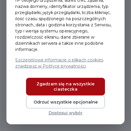
IP twojego urządzenia, adres URL żądania,
nazwa domeny, identyfikator urządzenia, typ
przeglądarki, język przeglądarki, liczba kliknięć,
ilość czasu spędzonego na poszczególnych
stronach, data i godzina korzystania z Serwisu,
typ i wersja systemu operacyjnego,
rozdzielczość ekranu, dane zbierane w
dziennikach serwera a także inne podobne
informacje.
Utrudnienia w ruchu na ul.
Szczegółowe informacje o plikach cookies
Wojciecha Kossaka od 17
znajdziesz w Polityce prywatności
sierpnia do 15 września 2026
Zgadzam się na wszystkie
r.
ciasteczka
Odrzuć wszystkie opcjonalne
Utrudnienia w ruchu na ul. Wojciecha
Kossaka...
Dostosuj wybór