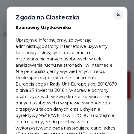
×
Zgoda na Ciasteczka
Szanowny Użytkowniku
Home
Lista aktualności
Uprzejmie informujemy, że tworząc i
administrując strony internetowe używamy
technologii służących do zbierania i
przetwarzania danych osobowych w celu
analizowania ruchu na stronach i w Internecie.
Nie personalizujemy wyświetlanych treści.
Realizując rozporządzenie Parlamentu
07
Europejskiego i Rady Unii Europejskiej 2016/679
sie
z dnia 27 kwietnia 2016 r. w sprawie ochrony
osób fizycznych w związku z przetwarzaniem
danych osobowych i w sprawie swobodnego
przepływu takich danych oraz uchylenia
dyrektywy 95/46/WE (tzw. „RODO”) uprzejmie
informujemy, że do przetwarzania
wykorzystywane będą następujące dane: adres