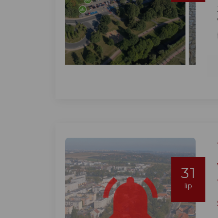
31
lip