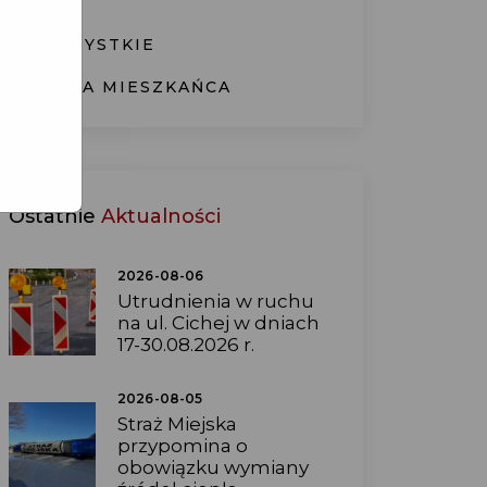
WSZYSTKIE
KARTA MIESZKAŃCA
Ostatnie
Aktualności
2026-08-06
Utrudnienia w ruchu
na ul. Cichej w dniach
17-30.08.2026 r.
2026-08-05
Straż Miejska
przypomina o
obowiązku wymiany