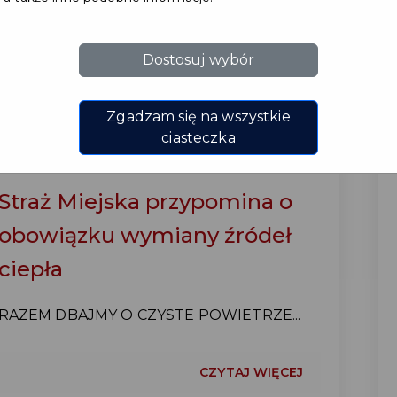
CZYTAJ WIĘCEJ
Dostosuj wybór
Zgadzam się na wszystkie
ciasteczka
Straż Miejska przypomina o
obowiązku wymiany źródeł
ciepła
RAZEM DBAJMY O CZYSTE POWIETRZE...
CZYTAJ WIĘCEJ