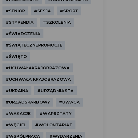
#SENIOR
#SESJA
#SPORT
#STYPENDIA
#SZKOLENIA
#ŚWIADCZENIA
#ŚWIĄTECZNEPROMOCJE
#ŚWIĘTO
#UCHWAŁAKRAJOBRAZOWA
#UCHWAŁA KRAJOBRAZOWA
#UKRAINA
#URZĄDMIASTA
#URZĄDSKARBOWY
#UWAGA
#WAKACJE
#WARSZTATY
#WĘGIEL
#WOLONTARIAT
#WSPÓŁPRACA
#WYDARZENIA