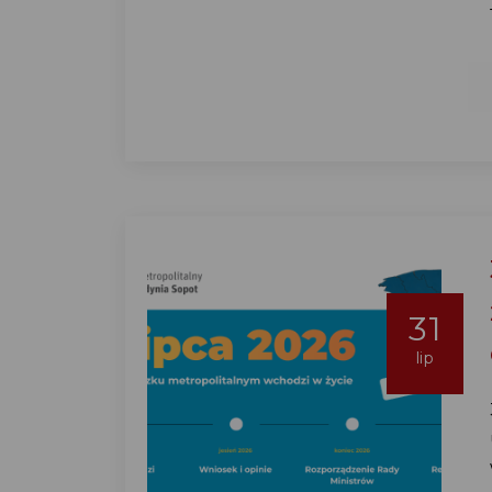
31
lip