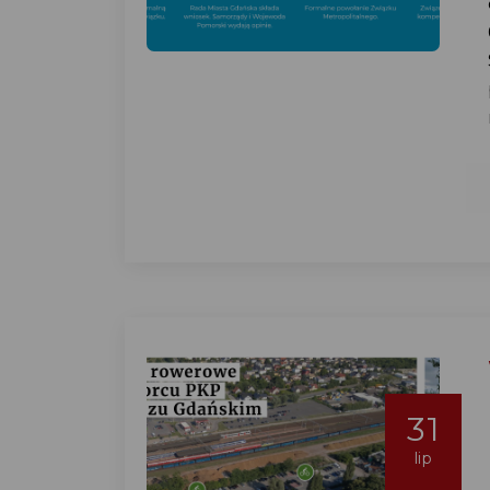
31
lip