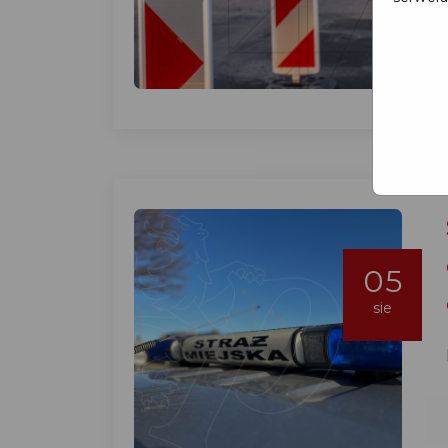
05
sie