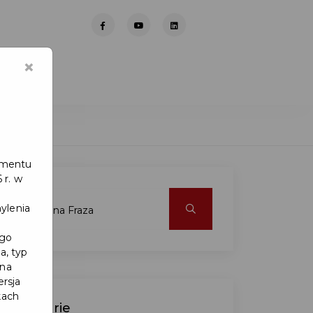
×
lamentu
 r. w
ylenia
ego
a, typ
 na
ersja
kach
Kategorie