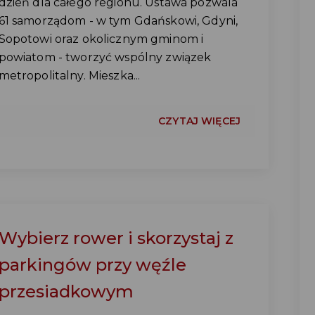
dzień dla całego regionu. Ustawa pozwala
61 samorządom - w tym Gdańskowi, Gdyni,
Sopotowi oraz okolicznym gminom i
powiatom - tworzyć wspólny związek
metropolitalny. Mieszka...
CZYTAJ WIĘCEJ
Wybierz rower i skorzystaj z
parkingów przy węźle
przesiadkowym