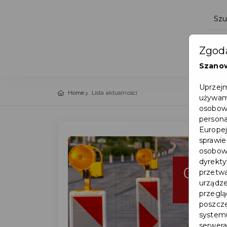
Zgoda
Szano
Uprzejm
Home
Lista aktualności
używamy
osobowy
persona
Europej
sprawie
osobowy
dyrekty
06
przetwa
urządze
sie
przegląd
poszcze
systemu
serwera