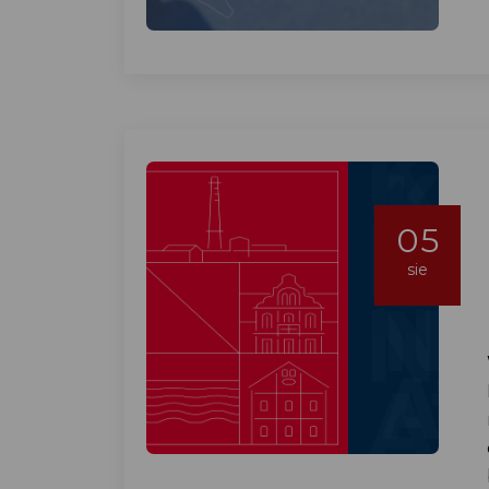
05
sie