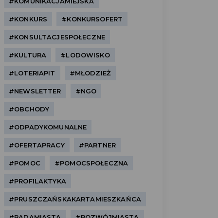
#KOMUNIKACJAMIEJSKA
#KONKURS
#KONKURSOFERT
#KONSULTACJESPOŁECZNE
#KULTURA
#LODOWISKO
#LOTERIAPIT
#MŁODZIEŻ
#NEWSLETTER
#NGO
#OBCHODY
#ODPADYKOMUNALNE
#OFERTAPRACY
#PARTNER
#POMOC
#POMOCSPOŁECZNA
#PROFILAKTYKA
#PRUSZCZAŃSKAKARTAMIESZKAŃCA
#RADAMIASTA
#ROZWÓJMIASTA