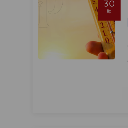
30
lip