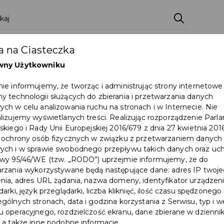
 na Ciasteczka
wny Użytkowniku
ie informujemy, że tworząc i administrując strony internetowe
 technologii służących do zbierania i przetwarzania danych
ch w celu analizowania ruchu na stronach i w Internecie. Nie
lizujemy wyświetlanych treści. Realizując rozporządzenie Par
skiego i Rady Unii Europejskiej 2016/679 z dnia 27 kwietnia 2016
 ochrony osób fizycznych w związku z przetwarzaniem danych
Utrudnienia w ruchu na ul.
ch i w sprawie swobodnego przepływu takich danych oraz uch
wy 95/46/WE (tzw. „RODO”) uprzejmie informujemy, że do
Cichej w dniach 17-
rzania wykorzystywane będą następujące dane: adres IP twoj
30.08.2026 r.
nia, adres URL żądania, nazwa domeny, identyfikator urządzeni
arki, język przeglądarki, liczba kliknięć, ilość czasu spędzonego
gólnych stronach, data i godzina korzystania z Serwisu, typ i w
Utrudnienia w ruchu na ul. Cichej w
 operacyjnego, rozdzielczość ekranu, dane zbierane w dzienni
dniach 17-30.08.2026 r. ...
 a także inne podobne informacje.