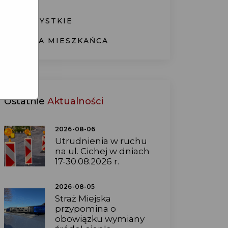
WSZYSTKIE
KARTA MIESZKAŃCA
Ostatnie
Aktualności
2026-08-06
Utrudnienia w ruchu
na ul. Cichej w dniach
17-30.08.2026 r.
2026-08-05
Straż Miejska
przypomina o
obowiązku wymiany