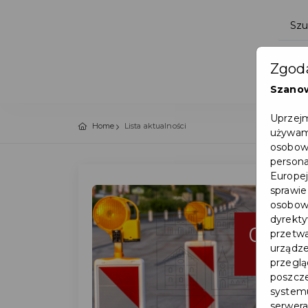
Zgoda
Szano
Uprzejm
Home
Lista aktualności
używamy
osobowy
persona
Europej
sprawie
osobowy
dyrekty
06
przetwa
urządze
sie
przegląd
poszcze
systemu
serwera