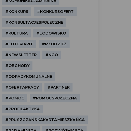
#KOMUNIKACJAMIEJSKA
#KONKURS
#KONKURSOFERT
#KONSULTACJESPOŁECZNE
#KULTURA
#LODOWISKO
#LOTERIAPIT
#MŁODZIEŻ
#NEWSLETTER
#NGO
#OBCHODY
#ODPADYKOMUNALNE
#OFERTAPRACY
#PARTNER
#POMOC
#POMOCSPOŁECZNA
#PROFILAKTYKA
#PRUSZCZAŃSKAKARTAMIESZKAŃCA
#RADAMIASTA
#ROZWÓJMIASTA