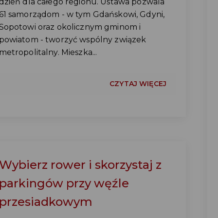
dzień dla całego regionu. Ustawa pozwala
61 samorządom - w tym Gdańskowi, Gdyni,
Sopotowi oraz okolicznym gminom i
powiatom - tworzyć wspólny związek
metropolitalny. Mieszka...
CZYTAJ WIĘCEJ
Wybierz rower i skorzystaj z
parkingów przy węźle
przesiadkowym