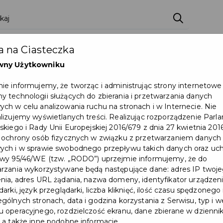
 na Ciasteczka
wny Użytkowniku
ie informujemy, że tworząc i administrując strony internetowe
 technologii służących do zbierania i przetwarzania danych
ch w celu analizowania ruchu na stronach i w Internecie. Nie
lizujemy wyświetlanych treści. Realizując rozporządzenie Par
skiego i Rady Unii Europejskiej 2016/679 z dnia 27 kwietnia 2016
 ochrony osób fizycznych w związku z przetwarzaniem danych
Utrudnienia w ruchu na ul.
ch i w sprawie swobodnego przepływu takich danych oraz uch
wy 95/46/WE (tzw. „RODO”) uprzejmie informujemy, że do
Cichej w dniach 17-
rzania wykorzystywane będą następujące dane: adres IP twoj
30.08.2026 r.
nia, adres URL żądania, nazwa domeny, identyfikator urządzeni
arki, język przeglądarki, liczba kliknięć, ilość czasu spędzonego
gólnych stronach, data i godzina korzystania z Serwisu, typ i w
Utrudnienia w ruchu na ul. Cichej w
 operacyjnego, rozdzielczość ekranu, dane zbierane w dzienni
dniach 17-30.08.2026 r. ...
 a także inne podobne informacje.