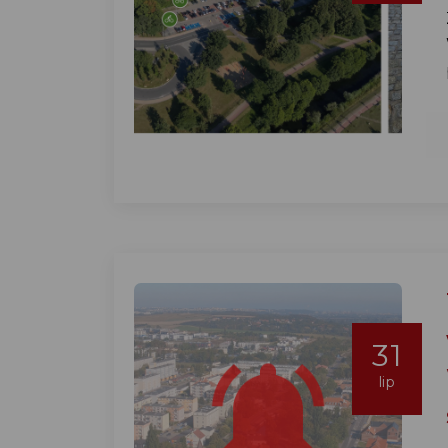
31
lip