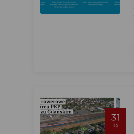
31
lip