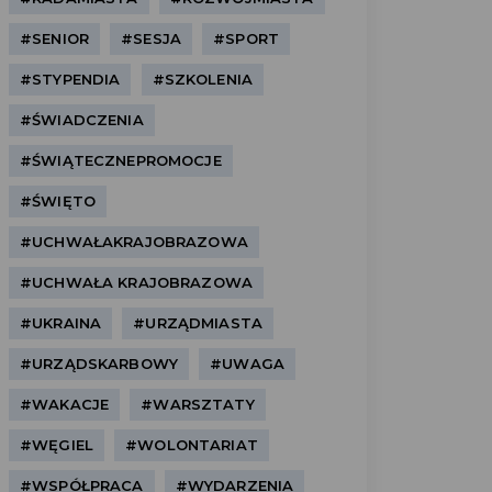
#SENIOR
#SESJA
#SPORT
#STYPENDIA
#SZKOLENIA
#ŚWIADCZENIA
#ŚWIĄTECZNEPROMOCJE
#ŚWIĘTO
#UCHWAŁAKRAJOBRAZOWA
#UCHWAŁA KRAJOBRAZOWA
#UKRAINA
#URZĄDMIASTA
#URZĄDSKARBOWY
#UWAGA
#WAKACJE
#WARSZTATY
#WĘGIEL
#WOLONTARIAT
#WSPÓŁPRACA
#WYDARZENIA