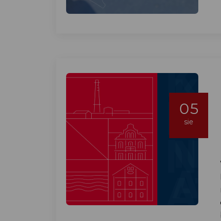
05
sie