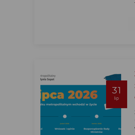
31
lip