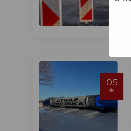
05
sie