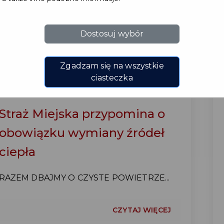
CZYTAJ WIĘCEJ
Dostosuj wybór
Zgadzam się na wszystkie
ciasteczka
Straż Miejska przypomina o
obowiązku wymiany źródeł
ciepła
RAZEM DBAJMY O CZYSTE POWIETRZE...
CZYTAJ WIĘCEJ