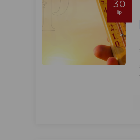
30
lip