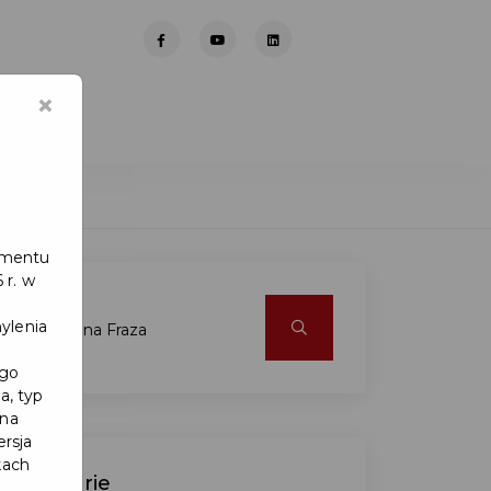
×
lamentu
 r. w
ylenia
ego
a, typ
 na
ersja
kach
Kategorie