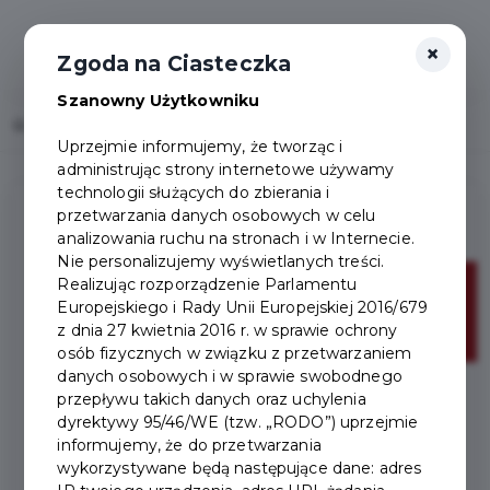
×
Zgoda na Ciasteczka
Szanowny Użytkowniku
Home
Lista aktualności
Uprzejmie informujemy, że tworząc i
administrując strony internetowe używamy
technologii służących do zbierania i
przetwarzania danych osobowych w celu
analizowania ruchu na stronach i w Internecie.
Nie personalizujemy wyświetlanych treści.
Realizując rozporządzenie Parlamentu
07
Europejskiego i Rady Unii Europejskiej 2016/679
sie
z dnia 27 kwietnia 2016 r. w sprawie ochrony
osób fizycznych w związku z przetwarzaniem
danych osobowych i w sprawie swobodnego
przepływu takich danych oraz uchylenia
dyrektywy 95/46/WE (tzw. „RODO”) uprzejmie
informujemy, że do przetwarzania
wykorzystywane będą następujące dane: adres