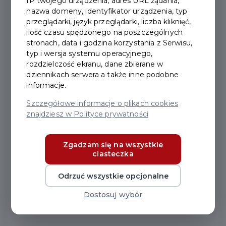
IP twojego urządzenia, adres URL żądania,
nazwa domeny, identyfikator urządzenia, typ
przeglądarki, język przeglądarki, liczba kliknięć,
ilość czasu spędzonego na poszczególnych
stronach, data i godzina korzystania z Serwisu,
typ i wersja systemu operacyjnego,
rozdzielczość ekranu, dane zbierane w
dziennikach serwera a także inne podobne
informacje.
Utrudnienia w ruchu na ul.
Szczegółowe informacje o plikach cookies
Wojciecha Kossaka od 17
znajdziesz w Polityce prywatności
sierpnia do 15 września 2026
Zgadzam się na wszystkie
r.
ciasteczka
Odrzuć wszystkie opcjonalne
Utrudnienia w ruchu na ul. Wojciecha
Kossaka...
Dostosuj wybór