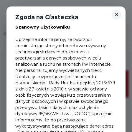
×
Zgoda na Ciasteczka
Szanowny Użytkowniku
Home
Lista aktualności
Uprzejmie informujemy, że tworząc i
administrując strony internetowe używamy
technologii służących do zbierania i
przetwarzania danych osobowych w celu
analizowania ruchu na stronach i w Internecie.
Nie personalizujemy wyświetlanych treści.
Realizując rozporządzenie Parlamentu
03
Europejskiego i Rady Unii Europejskiej 2016/679
kwi
z dnia 27 kwietnia 2016 r. w sprawie ochrony
osób fizycznych w związku z przetwarzaniem
danych osobowych i w sprawie swobodnego
przepływu takich danych oraz uchylenia
dyrektywy 95/46/WE (tzw. „RODO”) uprzejmie
informujemy, że do przetwarzania
wykorzystywane będą następujące dane: adres