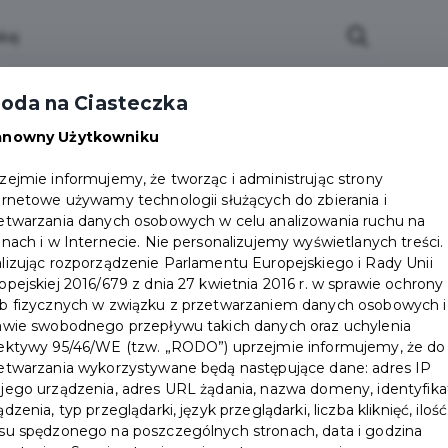
oda na Ciasteczka
anowny Użytkowniku
zejmie informujemy, że tworząc i administrując strony
ernetowe używamy technologii służących do zbierania i
etwarzania danych osobowych w celu analizowania ruchu na
onach i w Internecie. Nie personalizujemy wyświetlanych treści.
lizując rozporządzenie Parlamentu Europejskiego i Rady Unii
Utrudnienia w ruchu na ul.
opejskiej 2016/679 z dnia 27 kwietnia 2016 r. w sprawie ochrony
b fizycznych w związku z przetwarzaniem danych osobowych i
Wojciecha Kossaka od 17
awie swobodnego przepływu takich danych oraz uchylenia
ektywy 95/46/WE (tzw. „RODO”) uprzejmie informujemy, że do
sierpnia do 15 września 2026
etwarzania wykorzystywane będą następujące dane: adres IP
jego urządzenia, adres URL żądania, nazwa domeny, identyfika
r.
ądzenia, typ przeglądarki, język przeglądarki, liczba kliknięć, ilość
su spędzonego na poszczególnych stronach, data i godzina