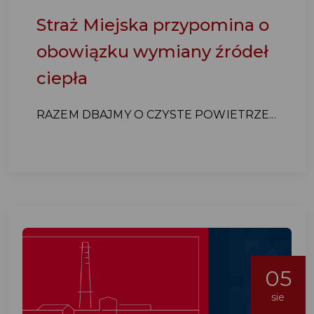
Straż Miejska przypomina o
obowiązku wymiany źródeł
ciepła
RAZEM DBAJMY O CZYSTE POWIETRZE...
05
sie