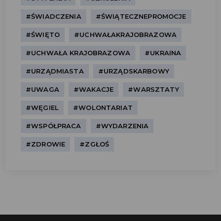
#ŚWIADCZENIA
#ŚWIĄTECZNEPROMOCJE
#ŚWIĘTO
#UCHWAŁAKRAJOBRAZOWA
#UCHWAŁA KRAJOBRAZOWA
#UKRAINA
#URZĄDMIASTA
#URZĄDSKARBOWY
#UWAGA
#WAKACJE
#WARSZTATY
#WĘGIEL
#WOLONTARIAT
#WSPÓŁPRACA
#WYDARZENIA
#ZDROWIE
#ZGŁOŚ