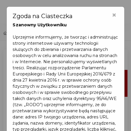
×
Zgoda na Ciasteczka
Szanowny Użytkowniku
Home
Lista aktualności
Uprzejmie informujemy, że tworząc i administrując
strony internetowe używamy technologii
służących do zbierania i przetwarzania danych
osobowych w celu analizowania ruchu na stronach
i w Internecie. Nie personalizujemy wyświetlanych
treści. Realizując rozporządzenie Parlamentu
Europejskiego i Rady Unii Europejskiej 2016/679 z
06
dnia 27 kwietnia 2016 r. w sprawie ochrony osób
fizycznych w związku z przetwarzaniem danych
sie
osobowych i w sprawie swobodnego przepływu
takich danych oraz uchylenia dyrektywy 95/46/WE
(tzw. „RODO”) uprzejmie informujemy, że do
przetwarzania wykorzystywane będą następujące
dane: adres IP twojego urządzenia, adres URL
żądania, nazwa domeny, identyfikator urządzenia,
typ przeglądarki, język przeglądarki, liczba kliknięć,