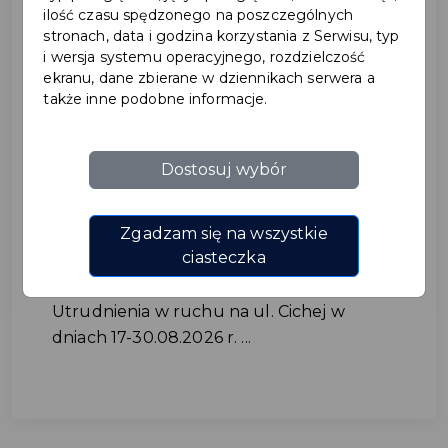
ilość czasu spędzonego na poszczególnych
stronach, data i godzina korzystania z Serwisu, typ
i wersja systemu operacyjnego, rozdzielczość
ekranu, dane zbierane w dziennikach serwera a
także inne podobne informacje.
Dostosuj wybór
Utrudnienia w ruchu na ul.
Cichej w dniach 17-
Zgadzam się na wszystkie
30.08.2026 r.
ciasteczka
Utrudnienia w ruchu na ul. Cichej w
dniach 17-30.08.2026 r. ...