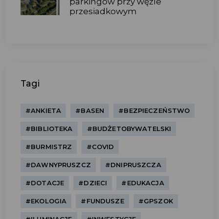
parkingów przy węźle
przesiadkowym
Tagi
#ANKIETA
#BASEN
#BEZPIECZEŃSTWO
#BIBLIOTEKA
#BUDŻETOBYWATELSKI
#BURMISTRZ
#COVID
#DAWNYPRUSZCZ
#DNIPRUSZCZA
#DOTACJE
#DZIECI
#EDUKACJA
#EKOLOGIA
#FUNDUSZE
#GPSZOK