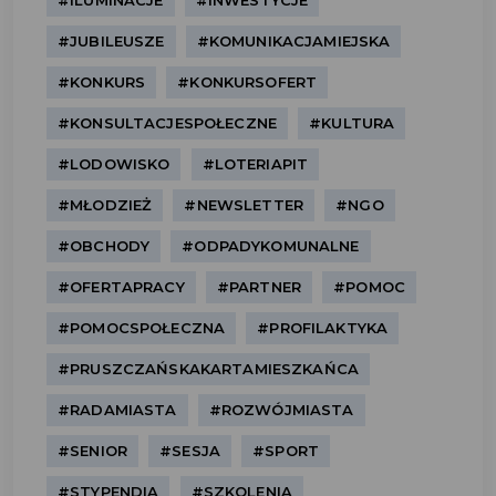
#ILUMINACJE
#INWESTYCJE
#JUBILEUSZE
#KOMUNIKACJAMIEJSKA
#KONKURS
#KONKURSOFERT
#KONSULTACJESPOŁECZNE
#KULTURA
#LODOWISKO
#LOTERIAPIT
#MŁODZIEŻ
#NEWSLETTER
#NGO
#OBCHODY
#ODPADYKOMUNALNE
#OFERTAPRACY
#PARTNER
#POMOC
#POMOCSPOŁECZNA
#PROFILAKTYKA
#PRUSZCZAŃSKAKARTAMIESZKAŃCA
#RADAMIASTA
#ROZWÓJMIASTA
#SENIOR
#SESJA
#SPORT
#STYPENDIA
#SZKOLENIA