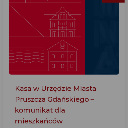
Kasa w Urzędzie Miasta
Pruszcza Gdańskiego –
komunikat dla
mieszkańców