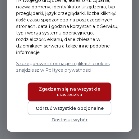
IP twojego urządzenia, adres URL żądania,
nazwa domeny, identyfikator urządzenia, typ
przeglądarki, język przeglądarki, liczba kliknięć,
ilość czasu spędzonego na poszczególnych
stronach, data i godzina korzystania z Serwisu,
typ i wersja systemu operacyjnego,
rozdzielczość ekranu, dane zbierane w
dziennikach serwera a także inne podobne
informacje.
Utrudnienia w ruchu na ul.
Szczegółowe informacje o plikach cookies
Wojciecha Kossaka od 17
znajdziesz w Polityce prywatności
sierpnia do 15 września 2026
Zgadzam się na wszystkie
r.
ciasteczka
Odrzuć wszystkie opcjonalne
Utrudnienia w ruchu na ul. Wojciecha
Kossaka...
Dostosuj wybór