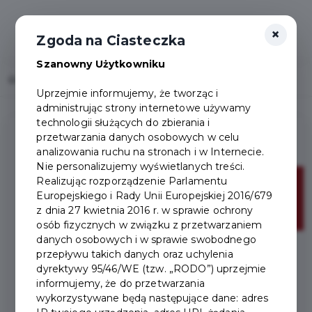
×
Zgoda na Ciasteczka
Szanowny Użytkowniku
Home
Lista aktualności
Uprzejmie informujemy, że tworząc i
administrując strony internetowe używamy
technologii służących do zbierania i
przetwarzania danych osobowych w celu
analizowania ruchu na stronach i w Internecie.
Nie personalizujemy wyświetlanych treści.
Realizując rozporządzenie Parlamentu
07
Europejskiego i Rady Unii Europejskiej 2016/679
sie
z dnia 27 kwietnia 2016 r. w sprawie ochrony
osób fizycznych w związku z przetwarzaniem
danych osobowych i w sprawie swobodnego
przepływu takich danych oraz uchylenia
dyrektywy 95/46/WE (tzw. „RODO”) uprzejmie
informujemy, że do przetwarzania
wykorzystywane będą następujące dane: adres