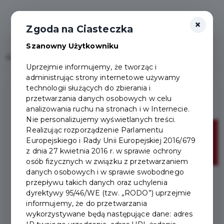
×
Zgoda na Ciasteczka
Szanowny Użytkowniku
Home
Lista aktualności
Uprzejmie informujemy, że tworząc i
administrując strony internetowe używamy
technologii służących do zbierania i
przetwarzania danych osobowych w celu
analizowania ruchu na stronach i w Internecie.
Nie personalizujemy wyświetlanych treści.
Realizując rozporządzenie Parlamentu
07
Europejskiego i Rady Unii Europejskiej 2016/679
sie
z dnia 27 kwietnia 2016 r. w sprawie ochrony
osób fizycznych w związku z przetwarzaniem
danych osobowych i w sprawie swobodnego
przepływu takich danych oraz uchylenia
dyrektywy 95/46/WE (tzw. „RODO”) uprzejmie
informujemy, że do przetwarzania
wykorzystywane będą następujące dane: adres