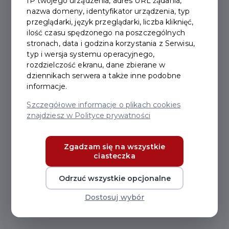
IP twojego urządzenia, adres URL żądania,
nazwa domeny, identyfikator urządzenia, typ
przeglądarki, język przeglądarki, liczba kliknięć,
ilość czasu spędzonego na poszczególnych
stronach, data i godzina korzystania z Serwisu,
typ i wersja systemu operacyjnego,
rozdzielczość ekranu, dane zbierane w
dziennikach serwera a także inne podobne
informacje.
Utrudnienia w ruchu na ul.
Szczegółowe informacje o plikach cookies
Wojciecha Kossaka od 17
znajdziesz w Polityce prywatności
sierpnia do 15 września 2026
Zgadzam się na wszystkie
r.
ciasteczka
Odrzuć wszystkie opcjonalne
Utrudnienia w ruchu na ul. Wojciecha
Kossaka...
Dostosuj wybór