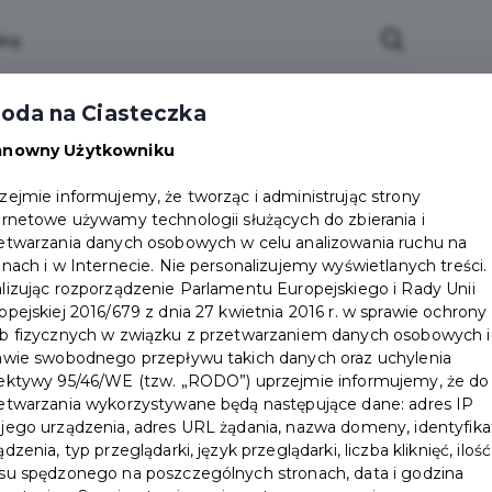
oda na Ciasteczka
anowny Użytkowniku
zejmie informujemy, że tworząc i administrując strony
ernetowe używamy technologii służących do zbierania i
etwarzania danych osobowych w celu analizowania ruchu na
onach i w Internecie. Nie personalizujemy wyświetlanych treści.
lizując rozporządzenie Parlamentu Europejskiego i Rady Unii
Poznaliśmy
opejskiej 2016/679 z dnia 27 kwietnia 2016 r. w sprawie ochrony
b fizycznych w związku z przetwarzaniem danych osobowych i
najzdolniejszych uczniów
awie swobodnego przepływu takich danych oraz uchylenia
ektywy 95/46/WE (tzw. „RODO”) uprzejmie informujemy, że do
oraz laureatów miejskich
etwarzania wykorzystywane będą następujące dane: adres IP
jego urządzenia, adres URL żądania, nazwa domeny, identyfika
konkursów
ądzenia, typ przeglądarki, język przeglądarki, liczba kliknięć, ilość
su spędzonego na poszczególnych stronach, data i godzina
#MŁODZIEŻ