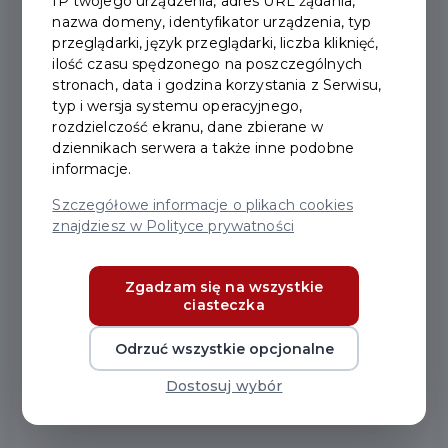
IP twojego urządzenia, adres URL żądania,
nazwa domeny, identyfikator urządzenia, typ
przeglądarki, język przeglądarki, liczba kliknięć,
ilość czasu spędzonego na poszczególnych
stronach, data i godzina korzystania z Serwisu,
typ i wersja systemu operacyjnego,
rozdzielczość ekranu, dane zbierane w
dziennikach serwera a także inne podobne
informacje.
Utrudnienia w ruchu na ul.
Szczegółowe informacje o plikach cookies
Wojciecha Kossaka od 17
znajdziesz w Polityce prywatności
sierpnia do 15 września 2026
Zgadzam się na wszystkie
r.
ciasteczka
Odrzuć wszystkie opcjonalne
Utrudnienia w ruchu na ul. Wojciecha
Kossaka...
Dostosuj wybór