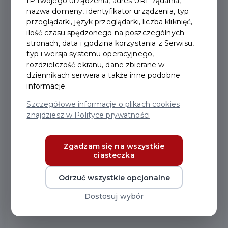
IP twojego urządzenia, adres URL żądania,
nazwa domeny, identyfikator urządzenia, typ
przeglądarki, język przeglądarki, liczba kliknięć,
ilość czasu spędzonego na poszczególnych
stronach, data i godzina korzystania z Serwisu,
typ i wersja systemu operacyjnego,
rozdzielczość ekranu, dane zbierane w
dziennikach serwera a także inne podobne
informacje.
Utrudnienia w ruchu na ul.
Szczegółowe informacje o plikach cookies
Wojciecha Kossaka od 17
znajdziesz w Polityce prywatności
sierpnia do 15 września 2026
Zgadzam się na wszystkie
r.
ciasteczka
Odrzuć wszystkie opcjonalne
Utrudnienia w ruchu na ul. Wojciecha
Kossaka...
Dostosuj wybór