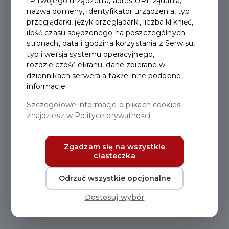
IP twojego urządzenia, adres URL żądania,
nazwa domeny, identyfikator urządzenia, typ
przeglądarki, język przeglądarki, liczba kliknięć,
ilość czasu spędzonego na poszczególnych
stronach, data i godzina korzystania z Serwisu,
typ i wersja systemu operacyjnego,
rozdzielczość ekranu, dane zbierane w
dziennikach serwera a także inne podobne
informacje.
Utrudnienia w ruchu na ul.
Szczegółowe informacje o plikach cookies
Wojciecha Kossaka od 17
znajdziesz w Polityce prywatności
sierpnia do 15 września 2026
Zgadzam się na wszystkie
r.
ciasteczka
Odrzuć wszystkie opcjonalne
Utrudnienia w ruchu na ul. Wojciecha
Kossaka...
Dostosuj wybór