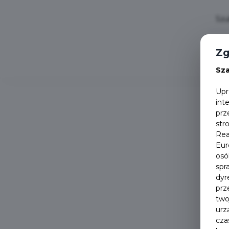
Zg
Sz
Upr
int
prz
str
Rea
Eur
osó
spr
dyr
prz
two
urz
cza