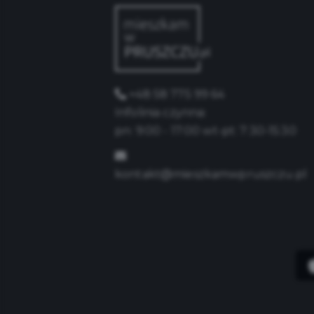
+48 58 775 99 64
Infolinia czynna:
pn: 9:00 - 17:00 wt-pt: 7:30-15:30
kontakt@mieszkamwpruszczu.pl