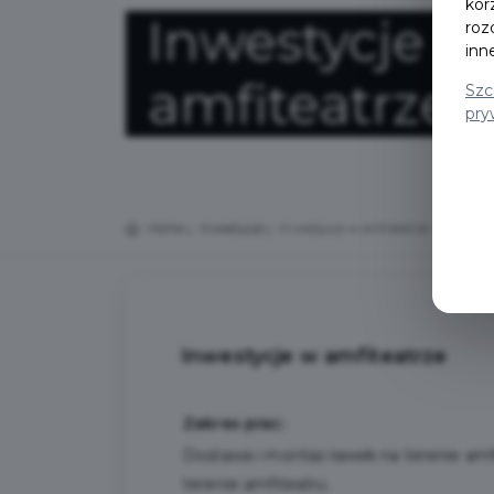
kor
Inwestycje w
roz
inn
amfiteatrze
Szc
pry
Home
Inwestycje
Inwestycje w amfiteatrze
Inwestycje w amfiteatrze
Zakres prac:
Dostawa i montaż ławek na terenie amf
terenie amfiteatru.