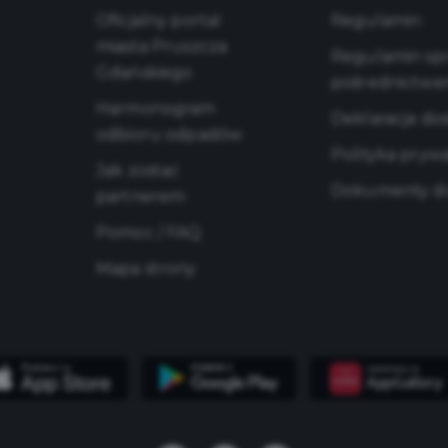
Oficjalny portal
Regulamin
miasta Pruszcza
Regulamin sprz
Gdańskiego
pośrednictwe
Harmonogram
Deklaracja do
odbioru odpadów
Polityka pryw
Jak zostać
Dokumenty do
partnerem
Pomoc / FAQ
Mapa strony