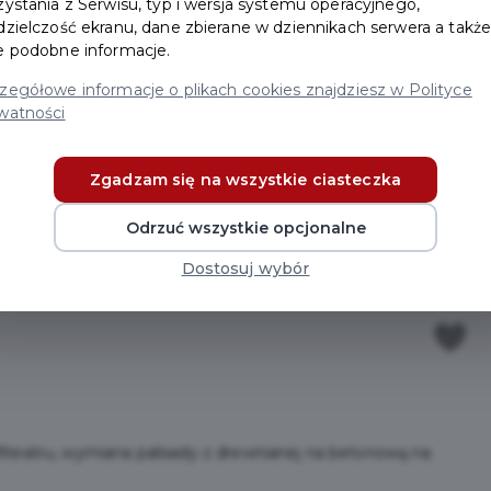
zystania z Serwisu, typ i wersja systemu operacyjnego,
dzielczość ekranu, dane zbierane w dziennikach serwera a takż
e podobne informacje.
zegółowe informacje o plikach cookies znajdziesz w Polityce
watności
Zgadzam się na wszystkie ciasteczka
Odrzuć wszystkie opcjonalne
Dostosuj wybór
iteatru, wymiana palisady z drewnianej na betonową na