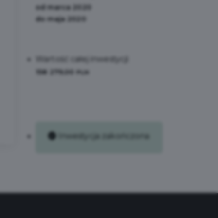
od marca 2020
do maja 2020
Wartość całej inwestycji:
158 279,00
PLN
Inwestycja zakończona