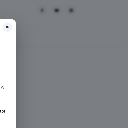
×
 w
tor