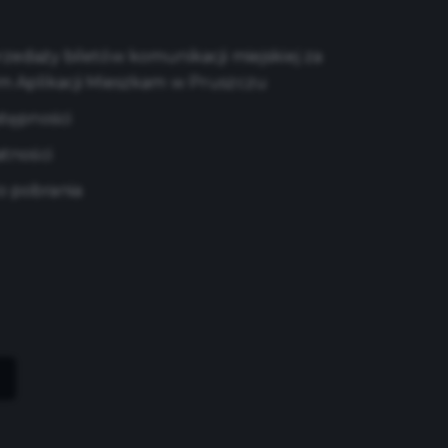
edaży biletów komunikacji miejskiej za
m Aplikacji Mieszkam w Pruszczu
stępności
atności
 pobrania