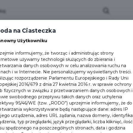
oda na Ciasteczka
anowny Użytkowniku
zejmie informujemy, że tworząc i administrując strony
ernetowe używamy technologii służących do zbierania i
etwarzania danych osobowych w celu analizowania ruchu na
onach i w Internecie. Nie personalizujemy wyświetlanych treści.
lizując rozporządzenie Parlamentu Europejskiego i Rady Unii
opejskiej 2016/679 z dnia 27 kwietnia 2016 r. w sprawie ochrony
b fizycznych w związku z przetwarzaniem danych osobowych i
awie swobodnego przepływu takich danych oraz uchylenia
ektywy 95/46/WE (tzw. „RODO”) uprzejmie informujemy, że do
etwarzania wykorzystywane będą następujące dane: adres IP
jego urządzenia, adres URL żądania, nazwa domeny, identyfika
ądzenia, typ przeglądarki, język przeglądarki, liczba kliknięć, ilość
su spędzonego na poszczególnych stronach, data i godzina