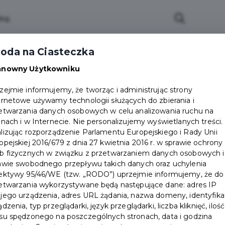
oda na Ciasteczka
anowny Użytkowniku
zejmie informujemy, że tworząc i administrując strony
ernetowe używamy technologii służących do zbierania i
etwarzania danych osobowych w celu analizowania ruchu na
onach i w Internecie. Nie personalizujemy wyświetlanych treści.
lizując rozporządzenie Parlamentu Europejskiego i Rady Unii
opejskiej 2016/679 z dnia 27 kwietnia 2016 r. w sprawie ochrony
b fizycznych w związku z przetwarzaniem danych osobowych i
awie swobodnego przepływu takich danych oraz uchylenia
ektywy 95/46/WE (tzw. „RODO”) uprzejmie informujemy, że do
etwarzania wykorzystywane będą następujące dane: adres IP
jego urządzenia, adres URL żądania, nazwa domeny, identyfika
ądzenia, typ przeglądarki, język przeglądarki, liczba kliknięć, ilość
su spędzonego na poszczególnych stronach, data i godzina