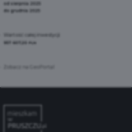
od sierpnia 2025
do grudnia 2025
Wartość całej inwestycji:
957 607,20
PLN
Zobacz na GeoPortal