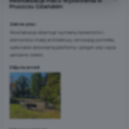
Rewitalizacja Placu Wyzwolenia w
Pruszczu Gdańskim
Zakres prac:
Rewitalizacja obejmuje wymianę nawierzchni i
elementów małej architektury, renowację pomnika,
wykonanie drewnianej platformy i pergoli oraz cięcia
sanitarne zieleni.
Zdjęcia przed: