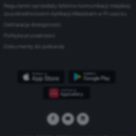
Regulamin sprzedaży biletów komunikacji miejskiej
za pośrednictwem Aplikacji Mieszkam w Pruszczu
Deklaracja dostępności
Polityka prywatności
Dokumenty do pobrania