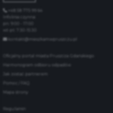
+48 58 775 99 64
Infolinia czynna:
pn: 9:00 - 17:00
wt-pt: 7:30-15:30
kontakt@mieszkamwpruszczu.pl
Oficjalny portal miasta Pruszcza Gdańskiego
Harmonogram odbioru odpadów
Jak zostać partnerem
Pomoc / FAQ
Mapa strony
Regulamin