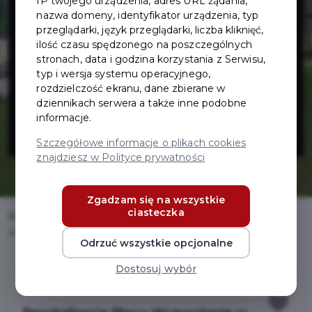
IP twojego urządzenia, adres URL żądania,
Placu
nazwa domeny, identyfikator urządzenia, typ
przeglądarki, język przeglądarki, liczba kliknięć,
Wyzwolenia w
ilość czasu spędzonego na poszczególnych
stronach, data i godzina korzystania z Serwisu,
typ i wersja systemu operacyjnego,
Pruszczu
rozdzielczość ekranu, dane zbierane w
dziennikach serwera a także inne podobne
informacje.
Gdańskim
Szczegółowe informacje o plikach cookies
znajdziesz w Polityce prywatności
Zgadzam się na wszystkie
ciasteczka
Home
Inwestycje
Rewitalizacja Placu Wyzwolenia w Pruszczu Gdańskim
Odrzuć wszystkie opcjonalne
Dostosuj wybór