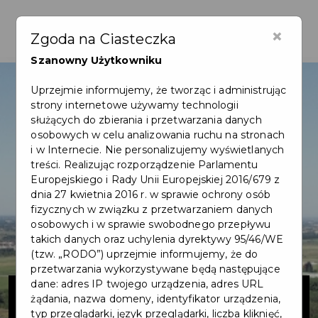
×
Zgoda na Ciasteczka
Szanowny Użytkowniku
Uprzejmie informujemy, że tworząc i administrując
strony internetowe używamy technologii
służących do zbierania i przetwarzania danych
osobowych w celu analizowania ruchu na stronach
i w Internecie. Nie personalizujemy wyświetlanych
treści. Realizując rozporządzenie Parlamentu
Europejskiego i Rady Unii Europejskiej 2016/679 z
dnia 27 kwietnia 2016 r. w sprawie ochrony osób
fizycznych w związku z przetwarzaniem danych
osobowych i w sprawie swobodnego przepływu
takich danych oraz uchylenia dyrektywy 95/46/WE
(tzw. „RODO”) uprzejmie informujemy, że do
przetwarzania wykorzystywane będą następujące
Budowa sieci
dane: adres IP twojego urządzenia, adres URL
żądania, nazwa domeny, identyfikator urządzenia,
typ przeglądarki, język przeglądarki, liczba kliknięć,