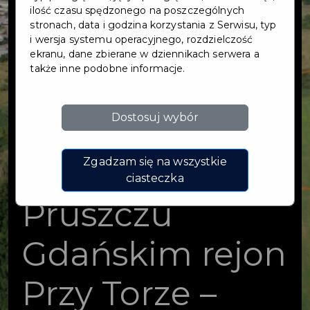
kanalizacji
ilość czasu spędzonego na poszczególnych
stronach, data i godzina korzystania z Serwisu, typ
i wersja systemu operacyjnego, rozdzielczość
deszczowej i
ekranu, dane zbierane w dziennikach serwera a
także inne podobne informacje.
zbiornika dla
Dostosuj wybór
retencji wód
opadowych w
Zgadzam się na wszystkie
ciasteczka
Pruszczu
Gdańskim rejon
Przy Torze –