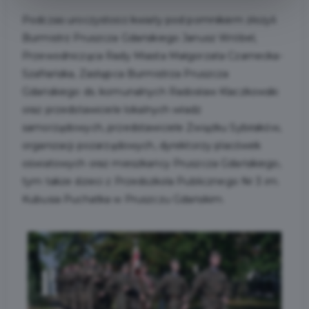
Podczas uroczystości kwiaty pod pomnikiem złożyli
Burmistrz Pruszcza Gdańskiego Janusz Wróbel,
Przewodnicząca Rady Miasta Małgorzata Czarnecka-
Szafrańska, Zastępca Burmistrza Pruszcza
Gdańskiego ds. komunalnych Radosław Klaczkowski
oraz przedstawiciele lokalnych władz
samorządowych, przedstawiciele Związku Sybiraków,
organizacji pozarządowych, dyrektorzy placówek
oświatowych oraz mieszkańcy Pruszcza Gdańskiego,
tym także dzieci z Przedszkola Publicznego Nr 3 im.
Kubusia Puchatka w Pruszczu Gdańskim.