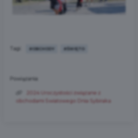
Tagi:
#OBCHODY
#ŚWIĘTO
Powiązania:
2024 Uroczystości związane z
obchodami Światowego Dnia Sybiraka