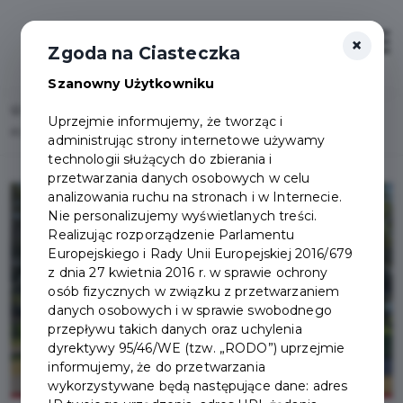
×
Zaloguj
Otwór
Zgoda na Ciasteczka
Szanowny Użytkowniku
Home
Lista aktualności
Uprzejmie informujemy, że tworząc i
85. Rocznica agresji sowieckiej na Polskę i Światowy Dzień Sybiraka
administrując strony internetowe używamy
technologii służących do zbierania i
przetwarzania danych osobowych w celu
analizowania ruchu na stronach i w Internecie.
Nie personalizujemy wyświetlanych treści.
Realizując rozporządzenie Parlamentu
Europejskiego i Rady Unii Europejskiej 2016/679
z dnia 27 kwietnia 2016 r. w sprawie ochrony
osób fizycznych w związku z przetwarzaniem
danych osobowych i w sprawie swobodnego
przepływu takich danych oraz uchylenia
dyrektywy 95/46/WE (tzw. „RODO”) uprzejmie
informujemy, że do przetwarzania
wykorzystywane będą następujące dane: adres