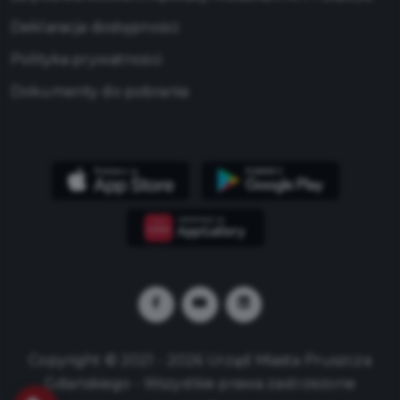
Deklaracja dostępności
Polityka prywatności
Dokumenty do pobrania
Copyright © 2021 - 2026 Urząd Miasta Pruszcza
Gdańskiego - Wszystkie prawa zastrzeżone