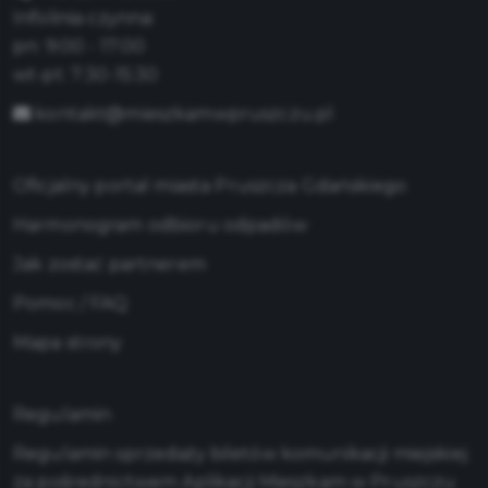
Infolinia czynna:
pn: 9:00 - 17:00
wt-pt: 7:30-15:30
kontakt@mieszkamwpruszczu.pl
Oficjalny portal miasta Pruszcza Gdańskiego
Harmonogram odbioru odpadów
Jak zostać partnerem
Pomoc / FAQ
Mapa strony
Regulamin
Regulamin sprzedaży biletów komunikacji miejskiej
za pośrednictwem Aplikacji Mieszkam w Pruszczu