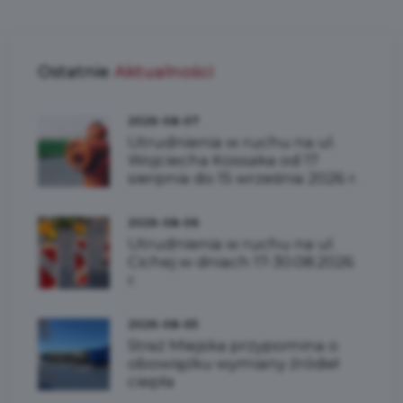
Ostatnie
Aktualności
2026-08-07
Utrudnienia w ruchu na ul.
Wojciecha Kossaka od 17
sierpnia do 15 września 2026 r.
2026-08-06
Utrudnienia w ruchu na ul.
Cichej w dniach 17-30.08.2026
r.
2026-08-05
Straż Miejska przypomina o
obowiązku wymiany źródeł
ciepła