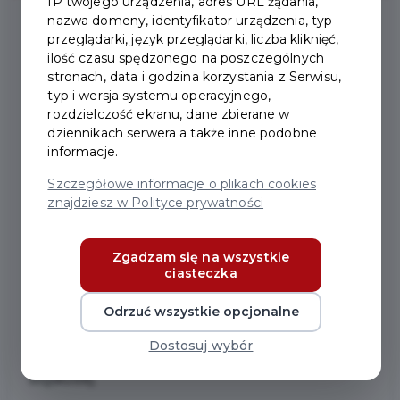
IP twojego urządzenia, adres URL żądania,
nazwa domeny, identyfikator urządzenia, typ
przeglądarki, język przeglądarki, liczba kliknięć,
2024-09-17
ilość czasu spędzonego na poszczególnych
stronach, data i godzina korzystania z Serwisu,
typ i wersja systemu operacyjnego,
85. ROCZNICA AGRESJI
rozdzielczość ekranu, dane zbierane w
dziennikach serwera a także inne podobne
SOWIECKIEJ NA POLSKĘ
informacje.
I ŚWIATOWY DZIEŃ
Szczegółowe informacje o plikach cookies
znajdziesz w Polityce prywatności
SYBIRAKA
Zgadzam się na wszystkie
17 września 2024 r. pod pomnikiem Ofiar Zbrodni
ciasteczka
Katyńskiej przy ulicy Wita Stwosza w Pruszczu
Gdańskim miały miejsce obchody 85. Rocznicy agresji
Odrzuć wszystkie opcjonalne
sowieckiej na Polskę i Światowego Dnia
Dostosuj wybór
Sybiraka. Uroczystości odbyły się przy asyście
wojskowej.