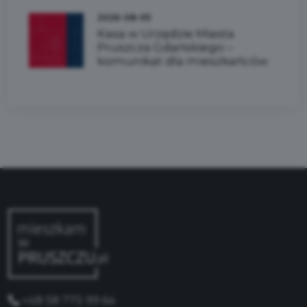
2026-08-05
Kasa w Urzędzie Miasta
Pruszcza Gdańskiego –
komunikat dla mieszkańców
+48 58 775 99 64