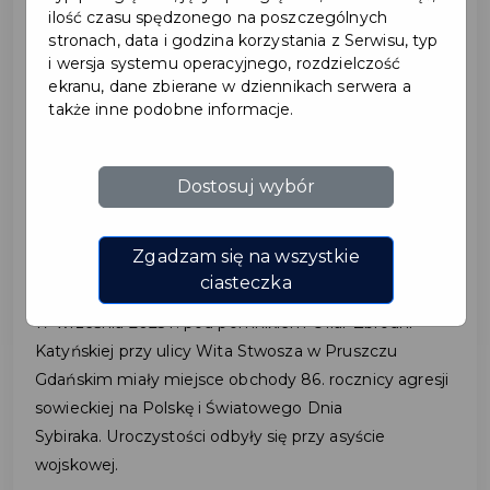
ilość czasu spędzonego na poszczególnych
stronach, data i godzina korzystania z Serwisu, typ
2025-09-18
i wersja systemu operacyjnego, rozdzielczość
ekranu, dane zbierane w dziennikach serwera a
także inne podobne informacje.
86. ROCZNICA AGRESJI
SOWIECKIEJ NA POLSKĘ
Dostosuj wybór
I ŚWIATOWY DZIEŃ
SYBIRAKA
Zgadzam się na wszystkie
ciasteczka
17 września 2025 r. pod pomnikiem Ofiar Zbrodni
Katyńskiej przy ulicy Wita Stwosza w Pruszczu
Gdańskim miały miejsce obchody 86. rocznicy agresji
sowieckiej na Polskę i Światowego Dnia
Sybiraka. Uroczystości odbyły się przy asyście
wojskowej.