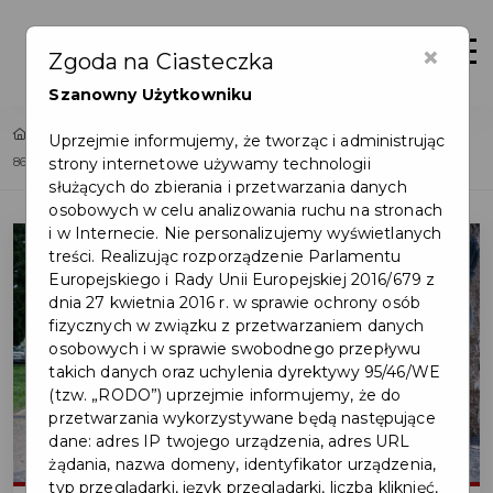
×
Zaloguj
Otwór
Zgoda na Ciasteczka
Szanowny Użytkowniku
Home
Lista aktualności
Uprzejmie informujemy, że tworząc i administrując
strony internetowe używamy technologii
86. rocznica agresji sowieckiej na Polskę i Światowy Dzień Sybiraka
służących do zbierania i przetwarzania danych
osobowych w celu analizowania ruchu na stronach
i w Internecie. Nie personalizujemy wyświetlanych
treści. Realizując rozporządzenie Parlamentu
Europejskiego i Rady Unii Europejskiej 2016/679 z
dnia 27 kwietnia 2016 r. w sprawie ochrony osób
fizycznych w związku z przetwarzaniem danych
osobowych i w sprawie swobodnego przepływu
takich danych oraz uchylenia dyrektywy 95/46/WE
(tzw. „RODO”) uprzejmie informujemy, że do
przetwarzania wykorzystywane będą następujące
dane: adres IP twojego urządzenia, adres URL
żądania, nazwa domeny, identyfikator urządzenia,
typ przeglądarki, język przeglądarki, liczba kliknięć,