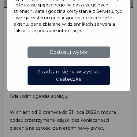
ilość czasu spędzonego na poszczególnych
stronach, data i godzina korzystania z Serwisu, typ
i wersja systemu operacyjnego, rozdzielczość
ekranu, dane zbierane w dziennikach serwera a
2026-06-08
także inne podobne informacje.
ABOLICJA W
Dostosuj wybór
PRUSZCZAŃSKIEJ
BIBLIOTECE
Zgadzam się na wszystkie
ciasteczka
Powiatowa i Miejska Biblioteka Publiczna w Pruszczu
Gdańskim ogłosiła abolicję.
W dniach od 8 czerwca do 31 lipca 2026 r. można
oddać przetrzymane książki bez konieczności
płacenia należności za nieterminowy zwrot.