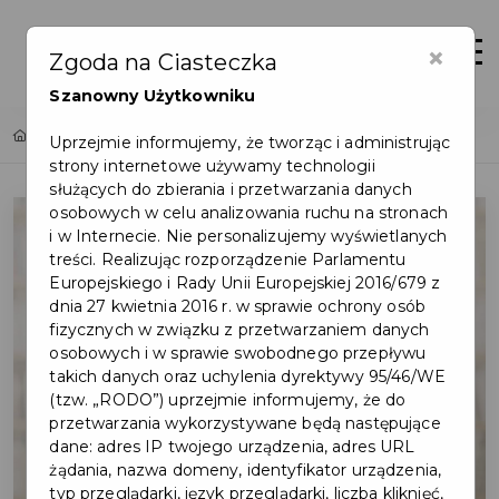
×
Zaloguj
Otwór
Zgoda na Ciasteczka
Szanowny Użytkowniku
Home
Lista aktualności
Abolicja w pruszczańskiej bibliotece
Uprzejmie informujemy, że tworząc i administrując
strony internetowe używamy technologii
służących do zbierania i przetwarzania danych
osobowych w celu analizowania ruchu na stronach
i w Internecie. Nie personalizujemy wyświetlanych
treści. Realizując rozporządzenie Parlamentu
Europejskiego i Rady Unii Europejskiej 2016/679 z
dnia 27 kwietnia 2016 r. w sprawie ochrony osób
fizycznych w związku z przetwarzaniem danych
osobowych i w sprawie swobodnego przepływu
takich danych oraz uchylenia dyrektywy 95/46/WE
(tzw. „RODO”) uprzejmie informujemy, że do
przetwarzania wykorzystywane będą następujące
dane: adres IP twojego urządzenia, adres URL
żądania, nazwa domeny, identyfikator urządzenia,
typ przeglądarki, język przeglądarki, liczba kliknięć,