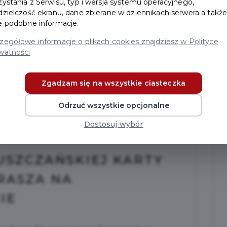
zystania z Serwisu, typ i wersja systemu operacyjnego,
dzielczość ekranu, dane zbierane w dziennikach serwera a takż
e podobne informacje.
zegółowe informacje o plikach cookies znajdziesz w Polityce
watności
Zgadzam się na wszystkie ciasteczka
Odrzuć wszystkie opcjonalne
Dostosuj wybór
USZCZAŃSKIEJ KARTY
RASZA NA
IE