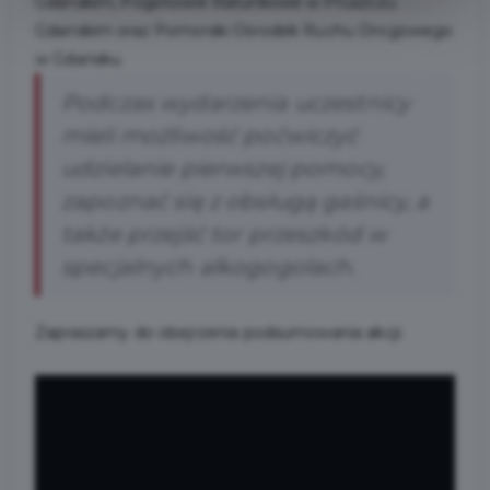
Gdańskim, Pogotowie Ratunkowe w Pruszczu
Gdańskim oraz Pomorski Ośrodek Ruchu Drogowego
w Gdańsku.
Podczas wydarzenia uczestnicy
mieli możliwość poćwiczyć
udzielanie pierwszej pomocy,
zapoznać się z obsługą gaśnicy, a
także przejść tor przeszkód w
specjalnych alkogogolach.
Zapraszamy do obejrzenia podsumowania akcji: