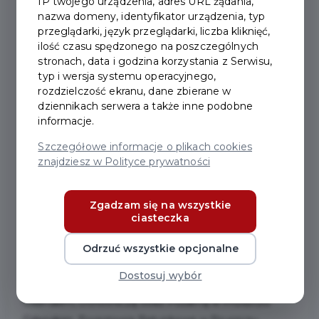
IP twojego urządzenia, adres URL żądania,
nazwa domeny, identyfikator urządzenia, typ
przeglądarki, język przeglądarki, liczba kliknięć,
2024-06-21
ilość czasu spędzonego na poszczególnych
stronach, data i godzina korzystania z Serwisu,
typ i wersja systemu operacyjnego,
AKCJA EDUKACYJNO-
rozdzielczość ekranu, dane zbierane w
dziennikach serwera a także inne podobne
INFORMACYJNA
informacje.
"BEZPIECZNE WAKACJE
Szczegółowe informacje o plikach cookies
2024"
znajdziesz w Polityce prywatności
Zgadzam się na wszystkie
20 czerwca 2024 r. przy budynku Ochotniczej Straży
ciasteczka
Pożarnej w Pruszczu Gdańskim odbyła się akcja
edukacyjno-informacyjna "Bezpieczne Wakacje"
Odrzuć wszystkie opcjonalne
zorganizowana przez Komendę Powiatową Policji w
Dostosuj wybór
Pruszczu Gdańskim, Straż Miejską w Pruszczu
Gdańskim, Ochotniczą Straż Pożarną w Pruszczu