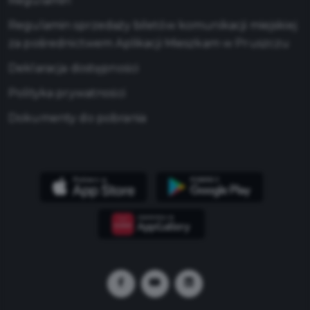
Regulamin
Regulamin sprzedaży biletów komunikacji miejskiej
za pośrednictwem Aplikacji Mieszkam w Pruszczu
Deklaracja dostępności
Polityka prywatności
Dokumenty do pobrania