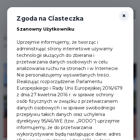
×
Zaloguj
Otwór
Zgoda na Ciasteczka
Szanowny Użytkowniku
Home
Lista aktualności
Uprzejmie informujemy, że tworząc i
Akcja edukacyjno-informacyjna "Bezpieczne Wakacje 2024"
administrując strony internetowe używamy
technologii służących do zbierania i
przetwarzania danych osobowych w celu
analizowania ruchu na stronach i w Internecie.
Nie personalizujemy wyświetlanych treści.
Realizując rozporządzenie Parlamentu
Europejskiego i Rady Unii Europejskiej 2016/679
z dnia 27 kwietnia 2016 r. w sprawie ochrony
osób fizycznych w związku z przetwarzaniem
danych osobowych i w sprawie swobodnego
przepływu takich danych oraz uchylenia
dyrektywy 95/46/WE (tzw. „RODO”) uprzejmie
informujemy, że do przetwarzania
wykorzystywane będą następujące dane: adres