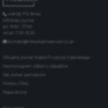
+48 58 775 99 64
Infolinia czynna:
pn: 9:00 - 17:00
wt-pt: 7:30-15:30
kontakt@mieszkamwpruszczu.pl
Oficjalny portal miasta Pruszcza Gdańskiego
Harmonogram odbioru odpadów
Jak zostać partnerem
Pomoc / FAQ
Mapa strony