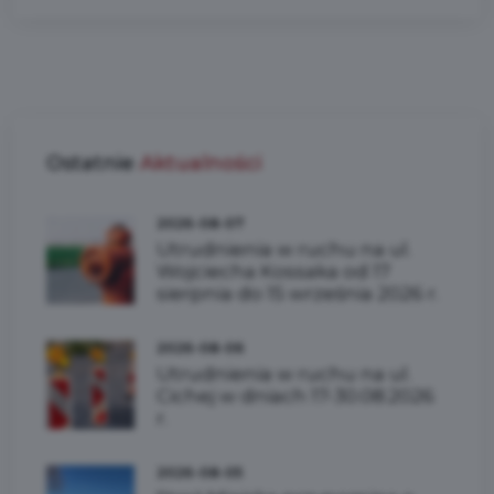
Ostatnie
Aktualności
2026-08-07
Utrudnienia w ruchu na ul.
Wojciecha Kossaka od 17
sierpnia do 15 września 2026 r.
2026-08-06
Utrudnienia w ruchu na ul.
Cichej w dniach 17-30.08.2026
r.
2026-08-05