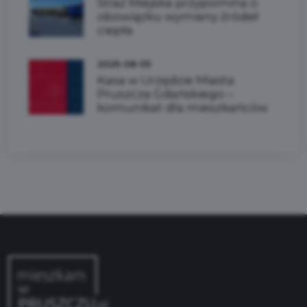
Straż Miejska przypomina o
obowiązku wymiany źródeł
ciepła
2026-08-05
Kasa w Urzędzie Miasta
Pruszcza Gdańskiego –
komunikat dla mieszkańców