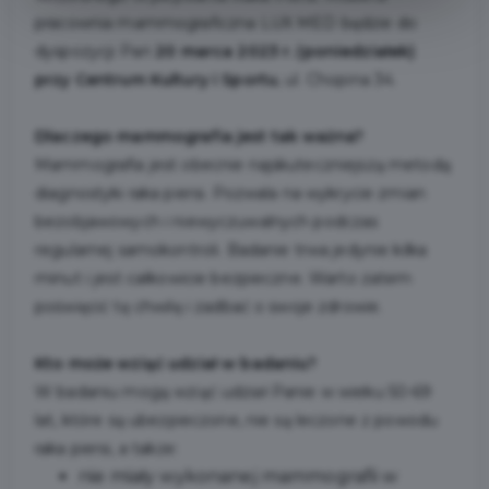
pracownia mammograficzna LUX MED będzie do
dyspozycji Pań
20 marca 2023 r. (poniedziałek)
przy Centrum Kultury i Sportu
, ul. Chopina 34.
Dlaczego mammografia jest tak ważna?
Mammografia jest obecnie najskuteczniejszą metodą
diagnostyki raka piersi. Pozwala na wykrycie zmian
bezobjawowych i niewyczuwalnych podczas
regularnej samokontroli. Badanie trwa jedynie kilka
minut i jest całkowicie bezpieczne. Warto zatem
poświęcić tę chwilę i zadbać o swoje zdrowie.
Kto może wziąć udział w badaniu?
W badaniu mogą wziąć udział Panie w wieku 50-69
lat, które są ubezpieczone, nie są leczone z powodu
raka piersi, a także:
nie miały wykonanej mammografii w