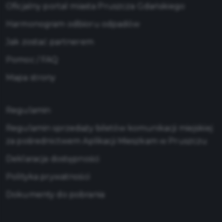
Oficjalny portal miasta Pruszcza Gdańskiego
Harmonogram odbioru odpadów
Jak zostać partnerem
Pomoc / FAQ
Mapa strony
Regulamin
Regulamin sprzedaży biletów komunikacji miejskiej
za pośrednictwem Aplikacji Mieszkam w Pruszczu
Deklaracja dostępności
Polityka prywatności
Dokumenty do pobrania