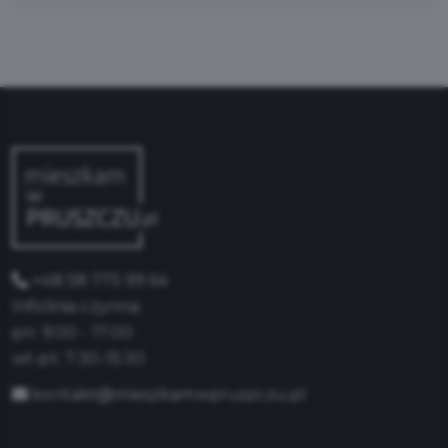
+48 58 775 99 64
Infolinia czynna:
pn: 9:00 - 17:00
wt-pt: 7:30-15:30
kontakt@mieszkamwpruszczu.pl