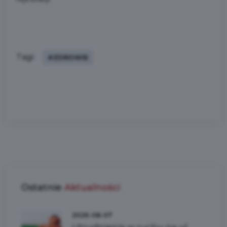
Tagi:
#ZDROWIE
Ostatnie
Aktualności
2026-08-07
Utrudnienia w ruchu na ul.