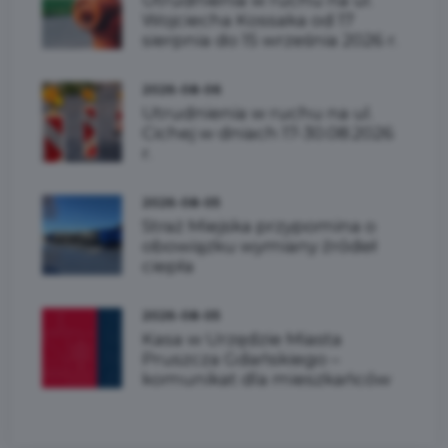
Wojciecha Kossaka od 17
sierpnia do 15 września 2026 r.
2026-08-06
Utrudnienia w ruchu na ul.
Cichej w dniach 17-30.08.2026
r.
2026-08-05
Straż Miejska przypomina o
obowiązku wymiany źródeł
ciepła
2026-08-05
Kasa w Urzędzie Miasta
Pruszcza Gdańskiego –
komunikat dla mieszkańców