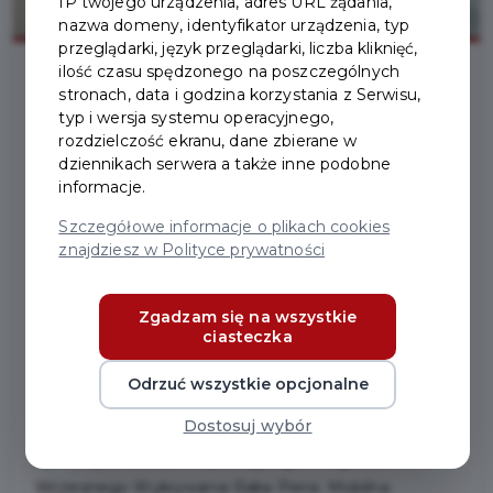
IP twojego urządzenia, adres URL żądania,
nazwa domeny, identyfikator urządzenia, typ
przeglądarki, język przeglądarki, liczba kliknięć,
ilość czasu spędzonego na poszczególnych
stronach, data i godzina korzystania z Serwisu,
2023-02-13
typ i wersja systemu operacyjnego,
rozdzielczość ekranu, dane zbierane w
dziennikach serwera a także inne podobne
BEZPŁATNA
informacje.
MAMMOGRAFIA DLA
Szczegółowe informacje o plikach cookies
znajdziesz w Polityce prywatności
MIESZKANEK PRUSZCZA
GDAŃSKIEGO
Zgadzam się na wszystkie
ciasteczka
Zapraszamy mieszkanki Pruszcza Gdańskiego w
Odrzuć wszystkie opcjonalne
wieku 50-69 lat do wykonania bezpłatnej
Dostosuj wybór
mammografii (prześwietlenie piersi) w technice
cyfrowej w ramach Populacyjnego Programu
Wczesnego Wykrywania Raka Piersi. Mobilna