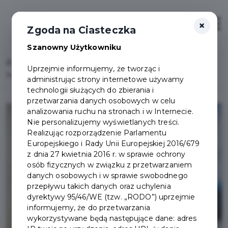
×
Zaloguj
Otwór
Zgoda na Ciasteczka
Szanowny Użytkowniku
Home
Lista aktualności
Uprzejmie informujemy, że tworząc i
Bezpłatna mammografia dla mieszkanek Pruszcza Gdańskiego
administrując strony internetowe używamy
technologii służących do zbierania i
przetwarzania danych osobowych w celu
analizowania ruchu na stronach i w Internecie.
Nie personalizujemy wyświetlanych treści.
Realizując rozporządzenie Parlamentu
Europejskiego i Rady Unii Europejskiej 2016/679
z dnia 27 kwietnia 2016 r. w sprawie ochrony
osób fizycznych w związku z przetwarzaniem
danych osobowych i w sprawie swobodnego
przepływu takich danych oraz uchylenia
dyrektywy 95/46/WE (tzw. „RODO”) uprzejmie
informujemy, że do przetwarzania
wykorzystywane będą następujące dane: adres