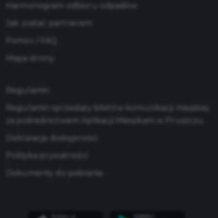
Harmonogram odbioru odpadów
Jak zostać partnerem
Pomoc / FAQ
Mapa strony
Regulamin
Regulamin sprzedaży biletów komunikacji miejskiej
za pośrednictwem Aplikacji Mieszkam w Pruszczu
Deklaracja dostępności
Polityka prywatności
Dokumenty do pobrania