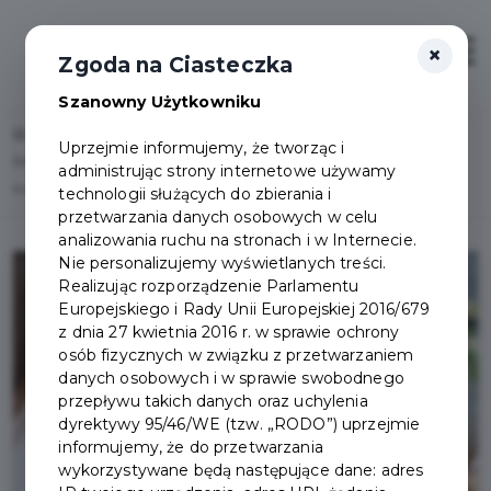
×
Zaloguj
Otwór
Zgoda na Ciasteczka
Szanowny Użytkowniku
Home
Lista aktualności
Uprzejmie informujemy, że tworząc i
Bezpłatne badania i konsultacje dla pełnoletnich mieszkańców Miasta
administrując strony internetowe używamy
Pruszcza Gdańskiego
technologii służących do zbierania i
przetwarzania danych osobowych w celu
analizowania ruchu na stronach i w Internecie.
Nie personalizujemy wyświetlanych treści.
Realizując rozporządzenie Parlamentu
Europejskiego i Rady Unii Europejskiej 2016/679
z dnia 27 kwietnia 2016 r. w sprawie ochrony
osób fizycznych w związku z przetwarzaniem
danych osobowych i w sprawie swobodnego
przepływu takich danych oraz uchylenia
dyrektywy 95/46/WE (tzw. „RODO”) uprzejmie
informujemy, że do przetwarzania
wykorzystywane będą następujące dane: adres