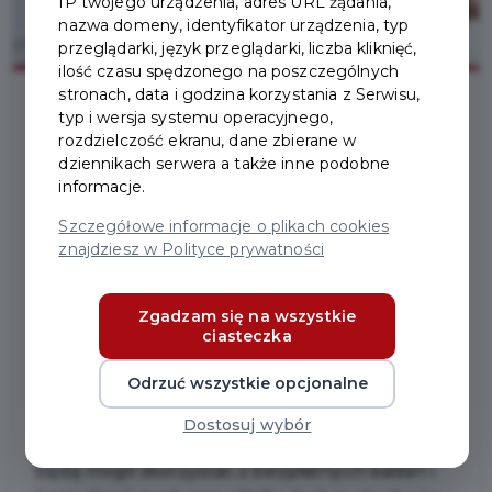
IP twojego urządzenia, adres URL żądania,
nazwa domeny, identyfikator urządzenia, typ
przeglądarki, język przeglądarki, liczba kliknięć,
ilość czasu spędzonego na poszczególnych
stronach, data i godzina korzystania z Serwisu,
typ i wersja systemu operacyjnego,
2025-10-10
rozdzielczość ekranu, dane zbierane w
dziennikach serwera a także inne podobne
informacje.
BEZPŁATNE BADANIA I
Szczegółowe informacje o plikach cookies
KONSULTACJE DLA
znajdziesz w Polityce prywatności
PEŁNOLETNICH
Zgadzam się na wszystkie
MIESZKAŃCÓW MIASTA
ciasteczka
PRUSZCZA GDAŃSKIEGO
Odrzuć wszystkie opcjonalne
Dostosuj wybór
Już wkrótce mieszkańcy Pruszcza Gdańskiego
będą mogli skorzystać z bezpłatnych badań i