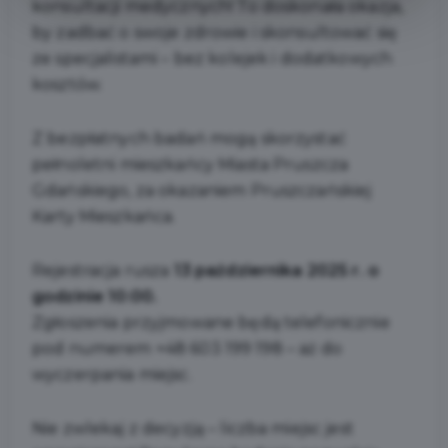
konsultacji medycznych! To doskonała okazja,
by zadbać o swoje zdrowie i skonsultować się
ze specjalistami – bez kolejek i dodatkowych
kosztów.
Z bezpłatnych badań mogą skorzystać
pełnoletni mieszkańcy Miasta Pruszcza
Gdańskiego, za okazaniem Pruszczańskiej
Karty Mieszkańca.
Rejestracja rusza
13 października 2025 r. o
godzinie 10:00.
Zgłoszenia przyjmowane będą telefonicznie
pod numerem +48 603 199 198 – aż do
wyczerpania miejsc.
Nie zwlekaj z decyzją – liczba miejsc jest