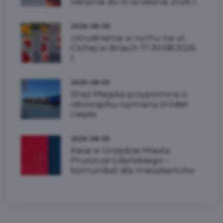
sierpnia do 15 września 2026 r.
2026-08-06
Utrudnienia w ruchu na ul.
Cichej w dniach 17-30.08.2026
r.
2026-08-05
Straż Miejska przypomina o
obowiązku wymiany źródeł
ciepła
2026-08-05
Kasa w Urzędzie Miasta
Pruszcza Gdańskiego –
komunikat dla mieszkańców