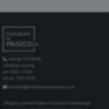
+48 58 775 99 64
Infolinia czynna:
pn: 9:00 - 17:00
wt-pt: 7:30-15:30
kontakt@mieszkamwpruszczu.pl
Oficjalny portal miasta Pruszcza Gdańskiego