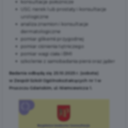
konsultacje położnicze
USG nerek lub prostaty i konsultacje
urologiczne
analiza znamion i konsultacje
dermatologiczne
pomiar glikemii przygodnej
pomiar ciśnienia tętniczego
pomiar wagi ciała i BMI
szkolenie z samobadania piersi oraz jąder
Badania odbędą się 25.10.2025 r. (sobota)
w Zespół Szkół Ogólnokształcących nr 1 w
Pruszczu Gdańskim, ul. Niemcewicza 1.