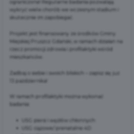
ograniczona! Regularne badania pozwalają
wykryć wiele chorób we wczesnym stadium i
skutecznie im zapobiegać.
Projekt jest finansowany ze środków Gminy
Miejskiej Pruszcz Gdański, w ramach działań na
rzecz promocji zdrowia i profilaktyki wśród
mieszkańców.
Zadbaj o siebie i swoich bliskich – zapisz się już
13 października!
W ramach profilaktyki można wykonać
badania:
USG piersi i węzłów chłonnych
USG ciążowe/ prenatalne 4D