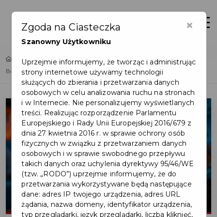
×
Zaloguj
Otwór
Zgoda na Ciasteczka
Szanowny Użytkowniku
Home
Lista aktualności
Uprzejmie informujemy, że tworząc i administrując
strony internetowe używamy technologii
Bon energetyczny dla gospodarstw domowych - ważne przypomnienie
służących do zbierania i przetwarzania danych
osobowych w celu analizowania ruchu na stronach
i w Internecie. Nie personalizujemy wyświetlanych
treści. Realizując rozporządzenie Parlamentu
Europejskiego i Rady Unii Europejskiej 2016/679 z
dnia 27 kwietnia 2016 r. w sprawie ochrony osób
fizycznych w związku z przetwarzaniem danych
osobowych i w sprawie swobodnego przepływu
takich danych oraz uchylenia dyrektywy 95/46/WE
(tzw. „RODO”) uprzejmie informujemy, że do
przetwarzania wykorzystywane będą następujące
dane: adres IP twojego urządzenia, adres URL
żądania, nazwa domeny, identyfikator urządzenia,
typ przeglądarki, język przeglądarki, liczba kliknięć,