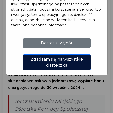
ilość czasu spędzonego na poszczególnych
stronach, data i godzina korzystania z Serwisu, typ
2024-08-12
i wersja systemu operacyjnego, rozdzielczość
ekranu, dane zbierane w dziennikach serwera a
także inne podobne informacje.
BON ENERGETYCZNY
DLA GOSPODARSTW
Dostosuj wybór
DOMOWYCH - WAŻNE
PRZYPOMNIENIE
Zgadzam się na wszystkie
ciasteczka
30 lipca 2024 r. informowaliśmy o możliwości
składania wniosków o jednorazową wypłatę bonu
energetycznego do 30 września 2024 r.
Teraz w imieniu Miejskiego
Ośrodka Pomocy Społecznej