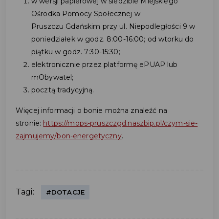
w wersji papierowej w siedzibie Miejskiego
Ośrodka Pomocy Społecznej w
Pruszczu Gdańskim przy ul. Niepodległości 9 w
poniedziałek w godz. 8:00-16:00; od wtorku do
piątku w godz. 7:30-15:30;
elektronicznie przez platformę ePUAP lub
mObywatel;
pocztą tradycyjną.
Więcej informacji o bonie można znaleźć na
stronie:
https://mops-pruszczgd.naszbip.pl/czym-sie-
zajmujemy/bon-energetyczny
.
Tagi:
#DOTACJE